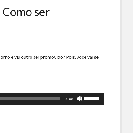
ou
– Como ser
diminuir
o
volume.
corno e viu outro ser promovido? Pois, você vai se
ra
Use
00:00
as
setas
do?
para
cima
ou