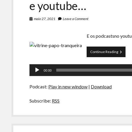
e youtube…
maio 27, 2021
Leave a Comment
E os podcastsno yout
Papo
Continue Reading
Tranquei
89
Tocador
–
00:00
Podcast
de
no
áudio
youtube,
Podcast:
Play in new window
|
Download
e
youtube
Subscribe:
RSS