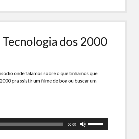
para
baixo
para
aumentar
ou
 Tecnologia dos 2000
diminuir
o
volume.
isódio onde falamos sobre o que tinhamos que
2000 pra ssistir um filme de boa ou buscar um
Use
00:00
as
setas