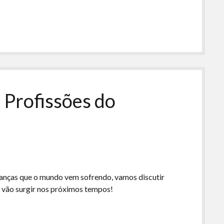
para
cima
ou
para
baixo
para
aumentar
ou
 Profissões do
diminuir
o
volume.
nças que o mundo vem sofrendo, vamos discutir
s vão surgir nos próximos tempos!