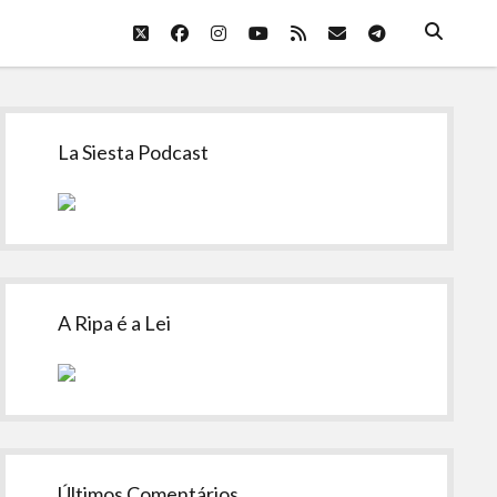
twitter
facebook
instagram
youtube
rss
email
telegram
Sidebar
La Siesta Podcast
A Ripa é a Lei
Últimos Comentários