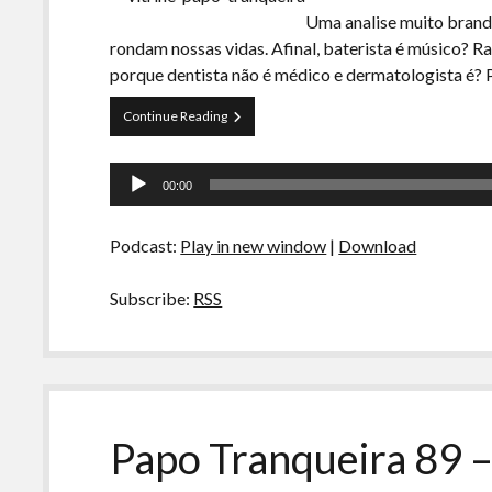
Uma analise muito branda
rondam nossas vidas. Afinal, baterista é músico? Ra
porque dentista não é médico e dermatologista é?
Papo
Continue Reading
Tranqueira
92
Tocador
–
00:00
Opiniões
de
Superficiais
áudio
Podcast:
Play in new window
|
Download
Subscribe:
RSS
Papo Tranqueira 89 –