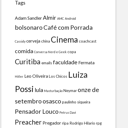
Tags
Almir
Adam Sandler
AMC
Android
bolsonaro
Café com Porrada
Cinema
cerveja
china
coachcast
Cassidy
comida
copa
Conversa Nerd e Geek
Curitiba
faculdade
Fermata
emails
Luiza
Leo Oliveira
Los Chicos
Hitler
Possi
onze de
lula
Neymar
Masturbação
setembro
osasco
paulinho siqueira
Pensador Louco
Petrus Davi
Preacher
Pregador
ripa
Rodrigo Hilario
rpg