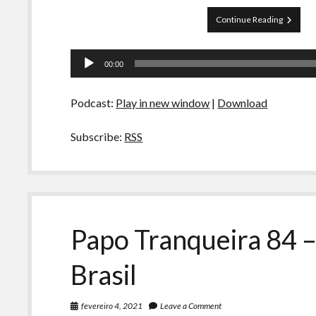
Papo
Continue Reading
Tranquei
85
Tocador
–
00:00
Reality
de
Shows
áudio
Podcast:
Play in new window
|
Download
Subscribe:
RSS
Papo Tranqueira 84 
Brasil
fevereiro 4, 2021
Leave a Comment