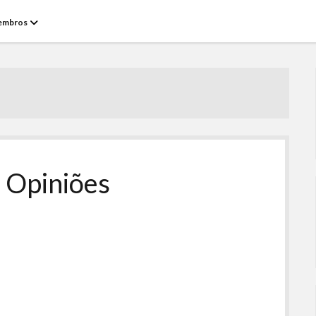
open
embros
menu
 Opiniões