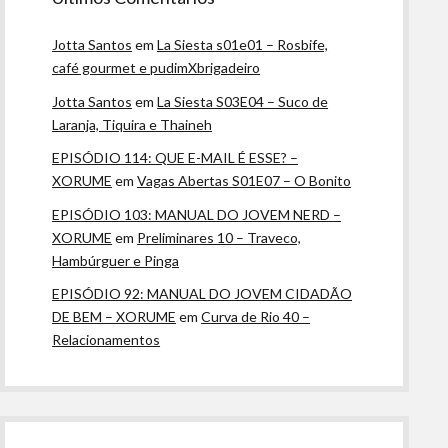
Jotta Santos
em
La Siesta s01e01 – Rosbife,
café gourmet e pudimXbrigadeiro
Jotta Santos
em
La Siesta S03E04 – Suco de
Laranja, Tiquira e Thaineh
EPISÓDIO 114: QUE E-MAIL É ESSE? –
XORUME
em
Vagas Abertas S01E07 – O Bonito
EPISÓDIO 103: MANUAL DO JOVEM NERD –
XORUME
em
Preliminares 10 – Traveco,
Hambúrguer e Pinga
EPISÓDIO 92: MANUAL DO JOVEM CIDADÃO
DE BEM – XORUME
em
Curva de Rio 40 –
Relacionamentos