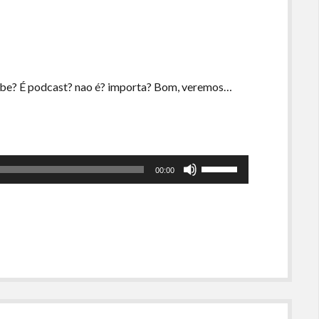
volume.
ube? É podcast? nao é? importa? Bom, veremos…
ra
Use
00:00
as
setas
para
…
cima
ou
para
baixo
para
aumentar