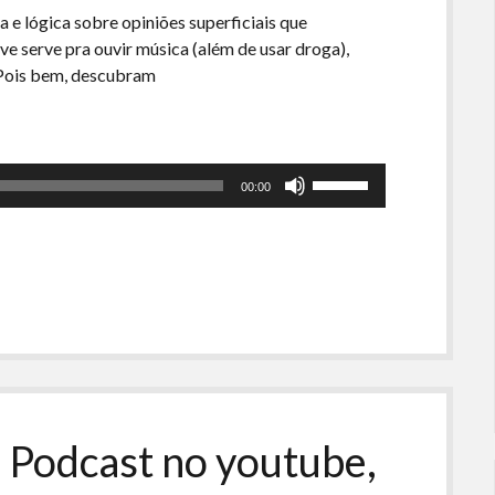
 e lógica sobre opiniões superficiais que
ve serve pra ouvir música (além de usar droga),
 Pois bem, descubram
Use
00:00
as
setas
para
cima
ou
para
baixo
para
aumentar
ou
 Podcast no youtube,
diminuir
o