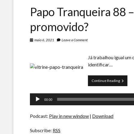
Papo Tranqueira 88 
promovido?
maio 6, 2021
Leave a Comment
Já trabalhou igual um 
identificar…
Papo
Continue Reading
Tranquei
88
Tocador
–
00:00
Como
de
ser
áudio
promovi
Podcast:
Play in new window
|
Download
Subscribe:
RSS