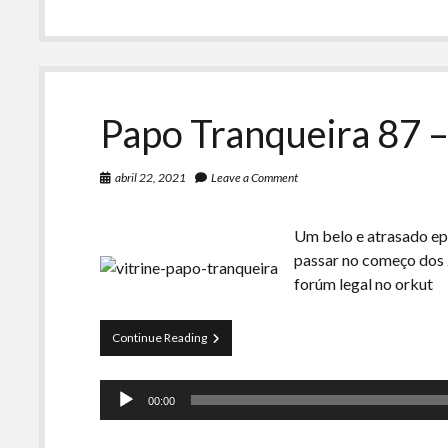
Papo Tranqueira 87 –
abril 22, 2021
Leave a Comment
Um belo e atrasado ep
passar no começo dos 
forúm legal no orkut
Papo
Continue Reading
Tranqueira
87
Tocador
–
00:00
Tecnologia
de
dos
áudio
2000