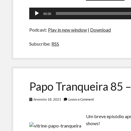
Tranquei
86
Tocador
–
00:00
Profissõ
de
do
áudio
Futuro
Podcast:
Play in new window
|
Download
Subscribe:
RSS
Papo Tranqueira 85 –
fevereiro 18, 2021
Leave a Comment
Um breve episódio apr
shows!