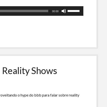
ra
Use
00:00
es
as
setas
para
cima
ou
para
baixo
para
aumentar
ou
 Reality Shows
diminuir
o
volume.
oveitando o hype do bbb para falar sobre reality