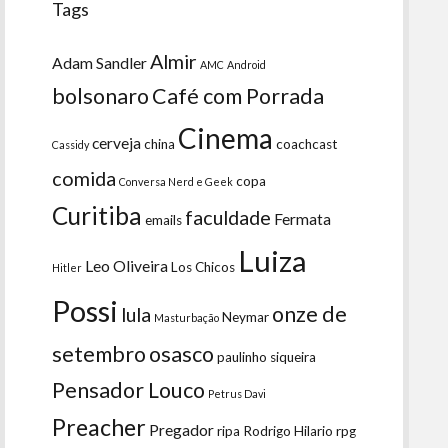
Tags
Almir
Adam Sandler
AMC
Android
bolsonaro
Café com Porrada
Cinema
cerveja
china
coachcast
Cassidy
comida
copa
Conversa Nerd e Geek
Curitiba
faculdade
Fermata
emails
Luiza
Leo Oliveira
Los Chicos
Hitler
Possi
onze de
lula
Neymar
Masturbação
setembro
osasco
paulinho siqueira
Pensador Louco
Petrus Davi
Preacher
Pregador
ripa
Rodrigo Hilario
rpg