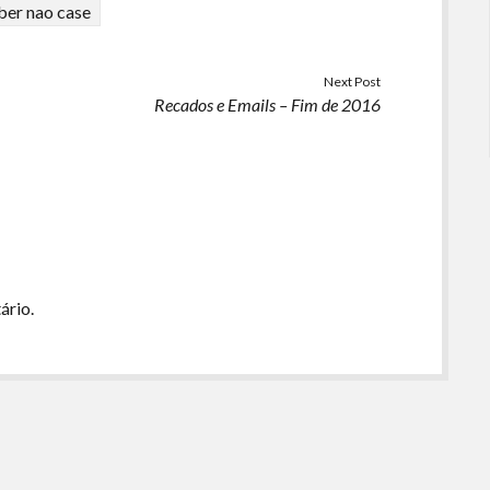
ber nao case
ou
diminuir
o
Next Post
volume.
Recados e Emails – Fim de 2016
ário.