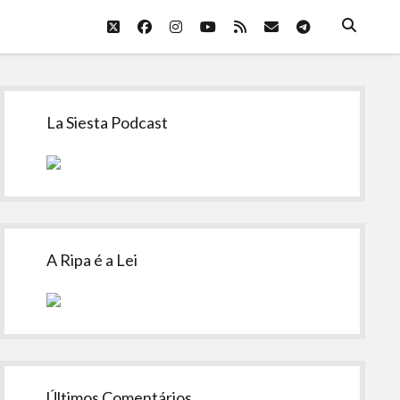
twitter
facebook
instagram
youtube
rss
email
telegram
Sidebar
La Siesta Podcast
A Ripa é a Lei
Últimos Comentários