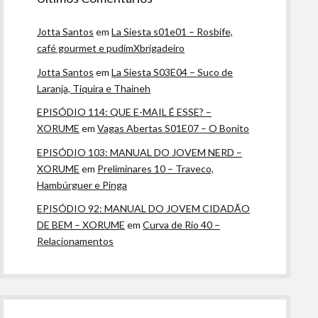
Jotta Santos
em
La Siesta s01e01 – Rosbife,
café gourmet e pudimXbrigadeiro
Jotta Santos
em
La Siesta S03E04 – Suco de
Laranja, Tiquira e Thaineh
EPISÓDIO 114: QUE E-MAIL É ESSE? –
XORUME
em
Vagas Abertas S01E07 – O Bonito
EPISÓDIO 103: MANUAL DO JOVEM NERD –
XORUME
em
Preliminares 10 – Traveco,
Hambúrguer e Pinga
EPISÓDIO 92: MANUAL DO JOVEM CIDADÃO
DE BEM – XORUME
em
Curva de Rio 40 –
Relacionamentos