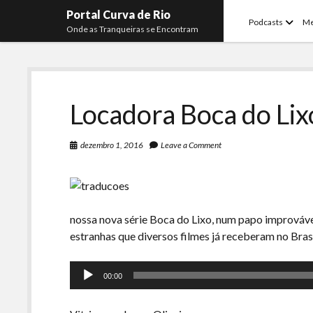
Portal Curva de Rio
open
Podcasts
M
Onde as Tranqueiras se Encontram
menu
Locadora Boca do Lix
dezembro 1, 2016
Leave a Comment
nossa nova série Boca do Lixo, num papo improváv
estranhas que diversos filmes já receberam no Brasi
Tocador
00:00
de
áudio