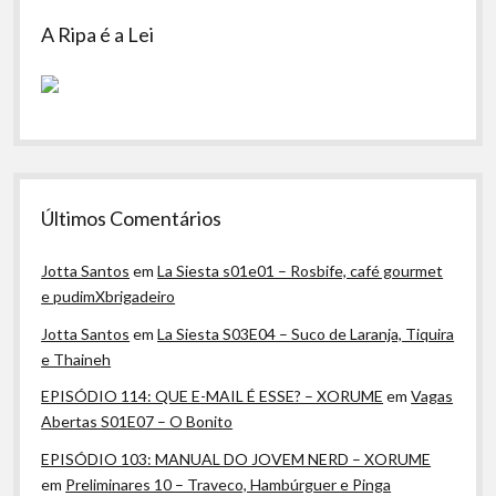
A Ripa é a Lei
Últimos Comentários
Jotta Santos
em
La Siesta s01e01 – Rosbife, café gourmet
e pudimXbrigadeiro
Jotta Santos
em
La Siesta S03E04 – Suco de Laranja, Tiquira
e Thaineh
EPISÓDIO 114: QUE E-MAIL É ESSE? – XORUME
em
Vagas
Abertas S01E07 – O Bonito
EPISÓDIO 103: MANUAL DO JOVEM NERD – XORUME
em
Preliminares 10 – Traveco, Hambúrguer e Pinga