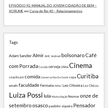
EPISÓDIO 92: MANUAL DO JOVEM CIDADÃO DE BEM –
XORUME
em
Curva de Rio 40 – Relacionamentos
Tags
bolsonaro
Café
Almir
Adam Sandler
AMC
Android
Cinema
com Porrada
cerveja
china
Cassidy
Curitiba
comida
coachcast
copa
Conversa Nerd e Geek
faculdade
Fermata
Leo Oliveira
emails
Los Chicos
Hitler
Luiza Possi
onze de
lula
Neymar
Masturbação
setembro
osasco
Pensador
paulinho siqueira