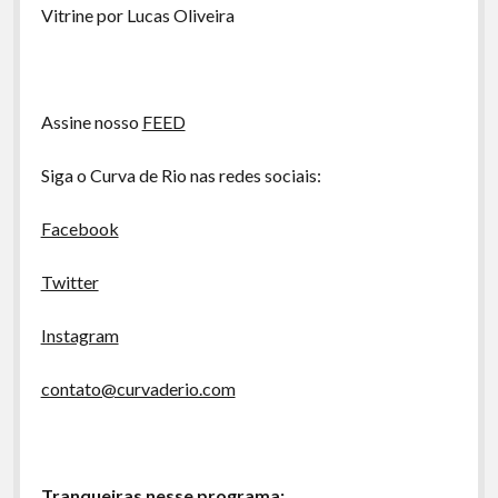
A Ripa É a Lei
Vitrine por Lucas Oliveira
Especiais
Preliminares
Assine nosso
FEED
Siga o Curva de Rio nas redes sociais:
Facebook
Twitter
Instagram
contato@curvaderio.com
Tranqueiras nesse programa: