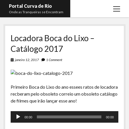
Portal Curva de Rio
open
Onde as Tranqueiras se Encontram
menu
Podcasts
open
menu
Locadora Boca do Lixo –
Membros
Curva de Rio
open
menu
Catálogo 2017
Curva Belas Artes
Almir Ribeiro
twitter
facebook
instagram
youtube
rss
email
telegram
Curva Classics
Felype Silva
janeiro 12, 2017
1 Comment
Komos
Lucas Oliveira
La Siesta Podcast
Kaique Xavier
Primeiro Boca do Lixo do ano essees ratos de locadora
Boca do Lixo
Mateus Mantoan
recberam pelo obsoleto correio um obsoleto catálogo
Rachão na Beira do RIo
de filmes que irão lançar esse ano!
Rafael Almeida
Arquivo CDR
Tocador
00:00
00:00
de
Papo Tranqueira
áudio