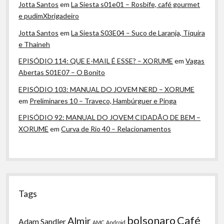
Jotta Santos
em
La Siesta s01e01 – Rosbife, café gourmet
e pudimXbrigadeiro
Jotta Santos
em
La Siesta S03E04 – Suco de Laranja, Tiquira
e Thaineh
EPISÓDIO 114: QUE E-MAIL É ESSE? – XORUME
em
Vagas
Abertas S01E07 – O Bonito
EPISÓDIO 103: MANUAL DO JOVEM NERD – XORUME
em
Preliminares 10 – Traveco, Hambúrguer e Pinga
EPISÓDIO 92: MANUAL DO JOVEM CIDADÃO DE BEM –
XORUME
em
Curva de Rio 40 – Relacionamentos
Tags
bolsonaro
Café
Almir
Adam Sandler
AMC
Android