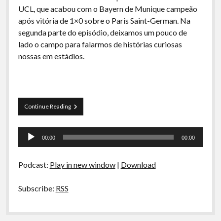
A Ripa É a Lei
UCL, que acabou com o Bayern de Munique campeão
após vitória de 1×0 sobre o Paris Saint-German. Na
Especiais
segunda parte do episódio, deixamos um pouco de
Preliminares
lado o campo para falarmos de histórias curiosas
nossas em estádios.
Torcedores
Continue Reading
Calma
2
Tocador
–
00:00
00:00
Um
de
pouco
áudio
da
Podcast:
Play in new window
|
Download
final
da
UCL
Subscribe:
RSS
+
Papo
de