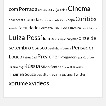
Cinema
com Porrada
cerveja
china
Cassidy
Curitiba
comida
coachcast
copa
Conversa Nerd e Geek
faculdade
Fermata
Leo Oliveira
emails
Los Chicos
Hitler
Luiza Possi
onze de
lula
Neymar
Masturbação
setembro
osasco
Pensador
paulinho siqueira
Preacher
Louco
Pregador
ripa
Rodrigo
Petrus Davi
Rússia
Silvio Santos
Hilario
rpg
star wars
Stalin
Thaineh Souza
Twitter
trabalho
trova na taverna
xvideos
xorume