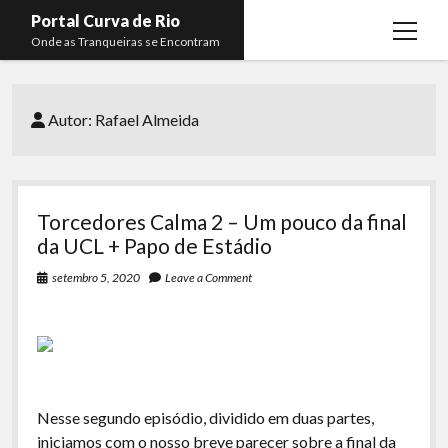
Portal Curva de Rio
open
Onde as Tranqueiras se Encontram
menu
Podcasts
open
menu
Autor:
Rafael Almeida
Membros
Curva de Rio
open
menu
Curva Belas Artes
Almir Ribeiro
twitter
facebook
instagram
youtube
rss
email
telegram
Curva Classics
Felype Silva
Torcedores Calma 2 – Um pouco da final
Komos
Lucas Oliveira
da UCL + Papo de Estádio
La Siesta Podcast
Kaique Xavier
setembro 5, 2020
Leave a Comment
Boca do Lixo
Mateus Mantoan
Rachão na Beira do RIo
Rafael Almeida
Arquivo CDR
Nesse segundo episódio, dividido em duas partes,
Papo Tranqueira
iniciamos com o nosso breve parecer sobre a final da