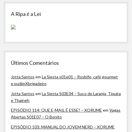
A Ripa é a Lei
Últimos Comentários
Jotta Santos
em
La Siesta s01e01 – Rosbife, café gourmet
e pudimXbrigadeiro
Jotta Santos
em
La Siesta S03E04 – Suco de Laranja, Tiquira
e Thaineh
EPISÓDIO 114: QUE E-MAIL É ESSE? – XORUME
em
Vagas
Abertas S01E07 – O Bonito
EPISÓDIO 103: MANUAL DO JOVEM NERD – XORUME