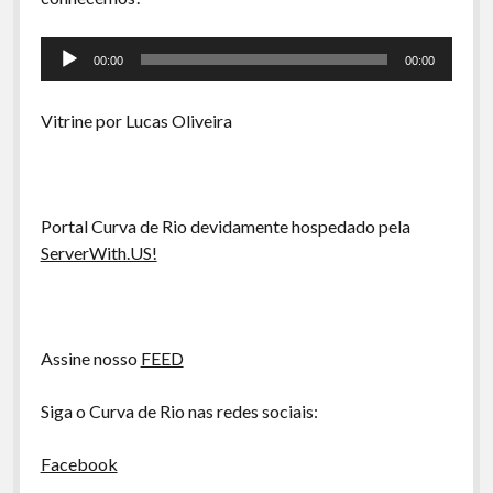
A Ripa É a Lei
Tocador
Especiais
00:00
00:00
de
Preliminares
áudio
Vitrine por Lucas Oliveira
Portal Curva de Rio devidamente hospedado pela
ServerWith.US!
Assine nosso
FEED
Siga o Curva de Rio nas redes sociais:
Facebook