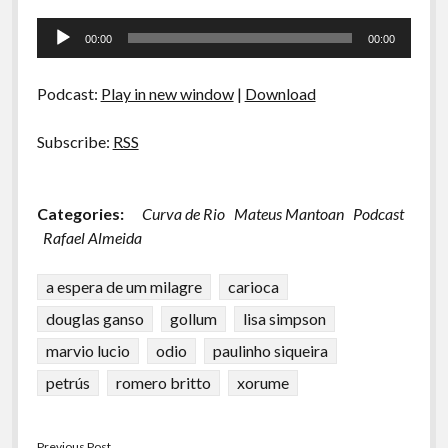
Tocador
00:00
00:00
de
áudio
Podcast:
Play in new window
|
Download
Subscribe:
RSS
Categories:
Curva de Rio
Mateus Mantoan
Podcast
Rafael Almeida
a espera de um milagre
carioca
douglas ganso
gollum
lisa simpson
marvio lucio
odio
paulinho siqueira
petrús
romero britto
xorume
Previous Post