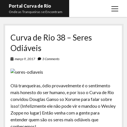
Portal Curva de Rio
open
Onde as Tranqueiras se Encontram
menu
Podcasts
open
menu
Curva de Rio 38 – Seres
Membros
Curva de Rio
open
menu
Odiáveis
Curva Belas Artes
Almir Ribeiro
twitter
facebook
instagram
youtube
rss
email
telegram
Curva Classics
Felype Silva
março 9, 2017
3 Comments
Komos
Lucas Oliveira
La Siesta Podcast
Kaique Xavier
Olá tranqueiras, ódio provavelmente é o sentimento
Boca do Lixo
Mateus Mantoan
mais honesto do ser humano, e por isso o Curva de Rio
Rachão na Beira do RIo
convidou Douglas Ganso so Xorume para falar sobre
Rafael Almeida
isso! (Infelizmente ele não pode vir e mandou o Wesley
Arquivo CDR
Zoppe no lugar) Então venha com a gente para
Papo Tranqueira
entender quem são os seres mais odiáveis que
conhecemos!