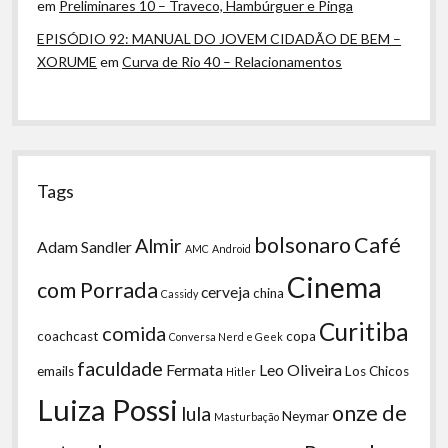
em
Preliminares 10 – Traveco, Hambúrguer e Pinga
EPISÓDIO 92: MANUAL DO JOVEM CIDADÃO DE BEM –
XORUME
em
Curva de Rio 40 – Relacionamentos
Tags
bolsonaro
Café
Almir
Adam Sandler
AMC
Android
Cinema
com Porrada
cerveja
china
Cassidy
Curitiba
comida
coachcast
copa
Conversa Nerd e Geek
faculdade
Fermata
Leo Oliveira
emails
Los Chicos
Hitler
Luiza Possi
onze de
lula
Neymar
Masturbação