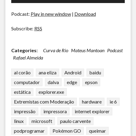
de
áudio
Podcast:
Play in new window
|
Download
Subscribe:
RSS
Categories:
Curva de Rio
Mateus Mantoan
Podcast
Rafael Almeida
al corão
ana eliza
Android
baidu
computador
dalva
edge
epson
estática
explorer.exe
Extremistas com Moderação
hardware
ie 6
impressão
impressora
internet explorer
linux
microsoft
paulo carvente
podprogramar
Pokémon GO
queimar