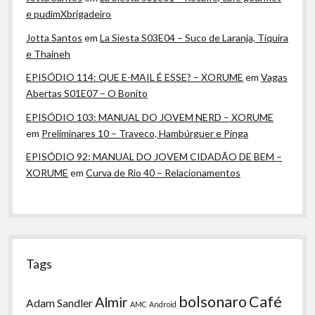
e pudimXbrigadeiro
Jotta Santos
em
La Siesta S03E04 – Suco de Laranja, Tiquira
e Thaineh
EPISÓDIO 114: QUE E-MAIL É ESSE? – XORUME
em
Vagas
Abertas S01E07 – O Bonito
EPISÓDIO 103: MANUAL DO JOVEM NERD – XORUME
em
Preliminares 10 – Traveco, Hambúrguer e Pinga
EPISÓDIO 92: MANUAL DO JOVEM CIDADÃO DE BEM –
XORUME
em
Curva de Rio 40 – Relacionamentos
Tags
bolsonaro
Café
Almir
Adam Sandler
AMC
Android