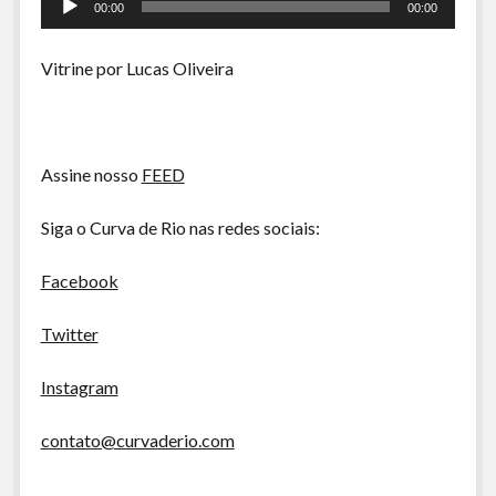
A Ripa É a Lei
00:00
00:00
de
áudio
Especiais
Vitrine por Lucas Oliveira
Preliminares
Assine nosso
FEED
Siga o Curva de Rio nas redes sociais:
Facebook
Twitter
Instagram
contato@curvaderio.com