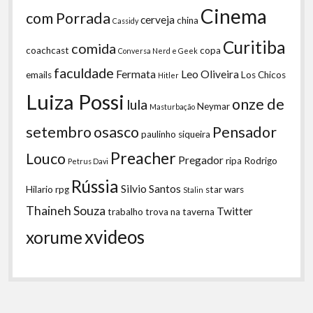
Cinema
com Porrada
cerveja
china
Cassidy
Curitiba
comida
coachcast
copa
Conversa Nerd e Geek
faculdade
Fermata
Leo Oliveira
emails
Los Chicos
Hitler
Luiza Possi
onze de
lula
Neymar
Masturbação
setembro
osasco
Pensador
paulinho siqueira
Preacher
Louco
Pregador
ripa
Rodrigo
Petrus Davi
Rússia
Silvio Santos
Hilario
rpg
star wars
Stalin
Thaineh Souza
Twitter
trabalho
trova na taverna
xvideos
xorume