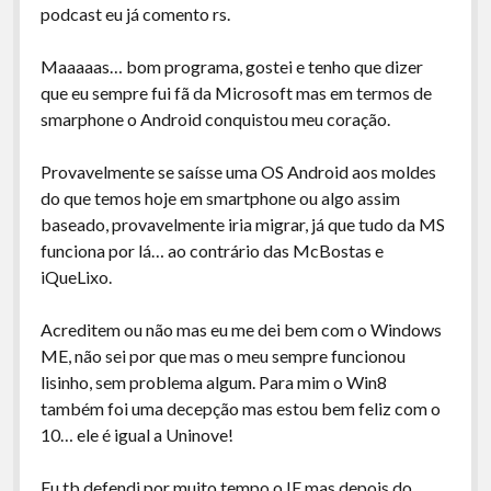
podcast eu já comento rs.
Maaaaas… bom programa, gostei e tenho que dizer
que eu sempre fui fã da Microsoft mas em termos de
smarphone o Android conquistou meu coração.
Provavelmente se saísse uma OS Android aos moldes
do que temos hoje em smartphone ou algo assim
baseado, provavelmente iria migrar, já que tudo da MS
funciona por lá… ao contrário das McBostas e
iQueLixo.
Acreditem ou não mas eu me dei bem com o Windows
ME, não sei por que mas o meu sempre funcionou
lisinho, sem problema algum. Para mim o Win8
também foi uma decepção mas estou bem feliz com o
10… ele é igual a Uninove!
Eu tb defendi por muito tempo o IE mas depois do