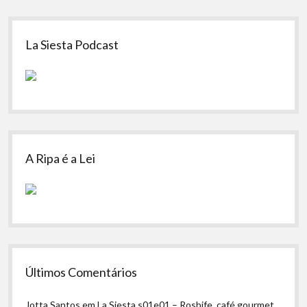
Sidebar
La Siesta Podcast
A Ripa é a Lei
Últimos Comentários
Jotta Santos
em
La Siesta s01e01 – Rosbife, café gourmet