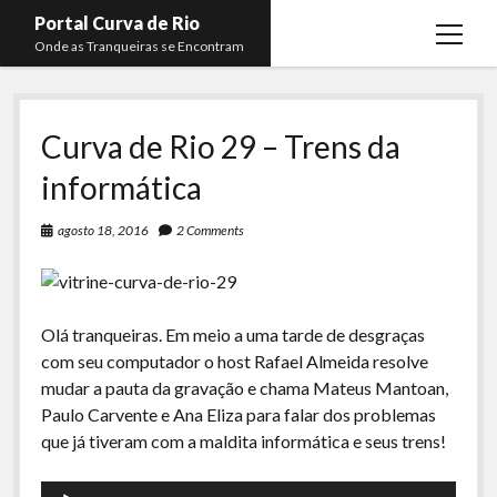
Portal Curva de Rio
open
Onde as Tranqueiras se Encontram
menu
Podcasts
open
menu
Curva de Rio 29 – Trens da
Membros
Curva de Rio
open
menu
informática
Curva Belas Artes
Almir Ribeiro
twitter
facebook
instagram
youtube
rss
email
telegram
Curva Classics
Felype Silva
agosto 18, 2016
2 Comments
Komos
Lucas Oliveira
La Siesta Podcast
Kaique Xavier
Olá tranqueiras. Em meio a uma tarde de desgraças
Boca do Lixo
Mateus Mantoan
com seu computador o host Rafael Almeida resolve
Rachão na Beira do RIo
mudar a pauta da gravação e chama Mateus Mantoan,
Rafael Almeida
Paulo Carvente e Ana Eliza para falar dos problemas
Arquivo CDR
que já tiveram com a maldita informática e seus trens!
Papo Tranqueira
Tocador