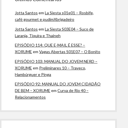
Jotta Santos
em
La Siesta s01e01 – Rosbife,
café gourmet e pudimXbrigadeiro
Jotta Santos
em
La Siesta S03E04 – Suco de
Laranja, Tiquira e Thaineh
EPISÓDIO 114: QUE E-MAIL É ESSE? –
XORUME
em
Vagas Abertas S01E07 – O Bonito
EPISÓDIO 103: MANUAL DO JOVEM NERD –
XORUME
em
Preliminares 10 – Traveco,
Hambúrguer e Pinga
EPISÓDIO 92: MANUAL DO JOVEM CIDADÃO
DE BEM – XORUME
em
Curva de Rio 40 –
Relacionamentos