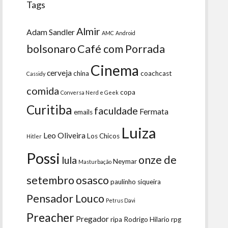
Tags
Almir
Adam Sandler
AMC
Android
bolsonaro
Café com Porrada
Cinema
cerveja
china
coachcast
Cassidy
comida
copa
Conversa Nerd e Geek
Curitiba
faculdade
Fermata
emails
Luiza
Leo Oliveira
Los Chicos
Hitler
Possi
onze de
lula
Neymar
Masturbação
setembro
osasco
paulinho siqueira
Pensador Louco
Petrus Davi
Preacher
Pregador
ripa
Rodrigo Hilario
rpg