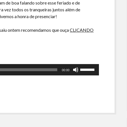
am de boa falando sobre esse feriado e de
 vez todos os tranqueiras juntos além de
 tivemos a honra de presenciar!
e saiu ontem recomendamos que ouça
CLICANDO
Use
00:00
as
setas
para
cima
ou
para
baixo
para