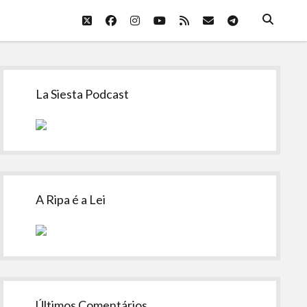
twitter
facebook
instagram
youtube
rss
email
telegram
Sidebar
La Siesta Podcast
A Ripa é a Lei
Últimos Comentários