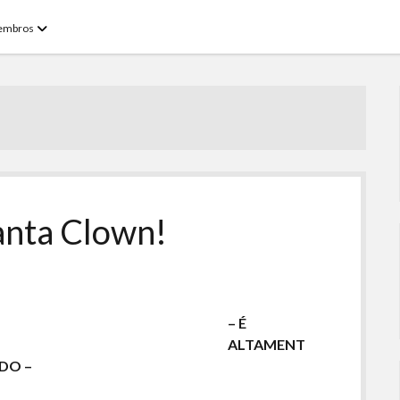
open
embros
menu
Santa Clown!
– É
ALTAMENT
DO –