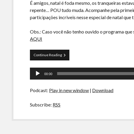
É amigos, natal é foda mesmo, os tranqueiras estav
repente… POU tudo muda. Acompanhe pela primeira
participações incriveis nesse especial de natal que
Obs.: Caso você não tenho ouvido o programa qu
AQUI
Especial
Continue Reading
de
Natal
Tocador
–
00:00
Santa
de
Clown!
áudio
Podcast:
Play in new window
|
Download
Subscribe:
RSS