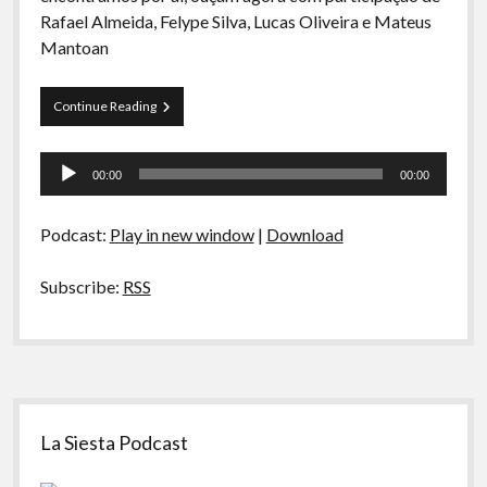
A Ripa É a Lei
Rafael Almeida, Felype Silva, Lucas Oliveira e Mateus
Mantoan
Especiais
Preliminares
Curva
Continue Reading
de
Rio
Tocador
44
00:00
00:00
–
de
Baixa
áudio
Gastronomia:
Podcast:
Play in new window
|
Download
Bebidas
Subscribe:
RSS
Sidebar
La Siesta Podcast