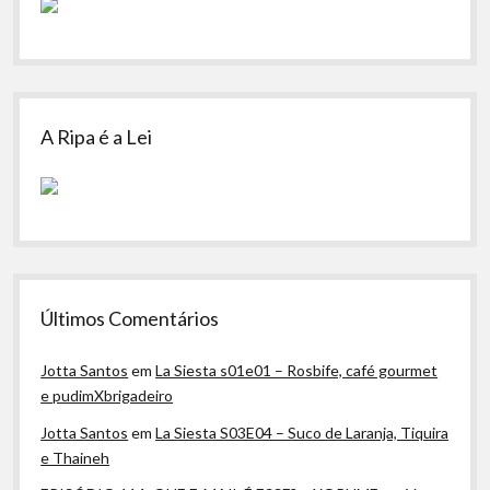
A Ripa é a Lei
Últimos Comentários
Jotta Santos
em
La Siesta s01e01 – Rosbife, café gourmet
e pudimXbrigadeiro
Jotta Santos
em
La Siesta S03E04 – Suco de Laranja, Tiquira
e Thaineh