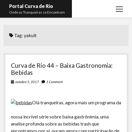
Portal Curva de Rio
open
Onde as Tranqueiras se Encontram
menu
Podcasts
open
menu
Tag:
yakult
Membros
Curva de Rio
open
menu
Curva Belas Artes
Almir Ribeiro
twitter
facebook
instagram
youtube
rss
email
telegram
Curva Classics
Felype Silva
Curva de Rio 44 – Baixa Gastronomia:
Komos
Lucas Oliveira
Bebidas
La Siesta Podcast
Kaique Xavier
outubro 5, 2017
1 Comment
Boca do Lixo
Mateus Mantoan
Olá tranqueiras, agora mais um programa da
Rachão na Beira do RIo
Rafael Almeida
Arquivo CDR
nossa incrível série sobre baixa gastrônimia, uma
analise profunda sobre as bebidas trash que
Papo Tranqueira
encontramos por aí, ouçam agora com participação de