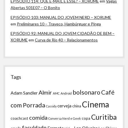
EPISÓDIO 114: QUE E-MAIL É ESSE? – XORUME
em
Vagas
Abertas S01E07 – O Bonito
EPISÓDIO 103: MANUAL DO JOVEM NERD – XORUME
em
Preliminares 10 – Traveco, Hambúrguer e Pinga
EPISÓDIO 92: MANUAL DO JOVEM CIDADÃO DE BEM –
XORUME
em
Curva de Rio 40 – Relacionamentos
Tags
bolsonaro
Café
Almir
Adam Sandler
AMC
Android
Cinema
com Porrada
cerveja
china
Cassidy
Curitiba
comida
coachcast
copa
Conversa Nerd e Geek
faculdade
Fermata
Leo Oliveira