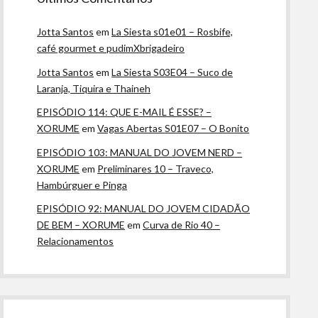
Jotta Santos
em
La Siesta s01e01 – Rosbife,
café gourmet e pudimXbrigadeiro
Jotta Santos
em
La Siesta S03E04 – Suco de
Laranja, Tiquira e Thaineh
EPISÓDIO 114: QUE E-MAIL É ESSE? –
XORUME
em
Vagas Abertas S01E07 – O Bonito
EPISÓDIO 103: MANUAL DO JOVEM NERD –
XORUME
em
Preliminares 10 – Traveco,
Hambúrguer e Pinga
EPISÓDIO 92: MANUAL DO JOVEM CIDADÃO
DE BEM – XORUME
em
Curva de Rio 40 –
Relacionamentos