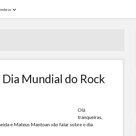
open
embros
menu
 Dia Mundial do Rock
Olá
tranqueiras,
meida e Mateus Mantoan vão falar sobre o dia