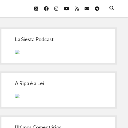
twitter
facebook
instagram
youtube
rss
email
telegram
Sidebar
La Siesta Podcast
A Ripa é a Lei
Últimos Comentários