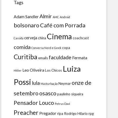
Tags
Almir
Adam Sandler
AMC
Android
bolsonaro
Café com Porrada
Cinema
cerveja
china
coachcast
Cassidy
comida
copa
Conversa Nerd e Geek
Curitiba
faculdade
Fermata
emails
Luiza
Leo Oliveira
Los Chicos
Hitler
Possi
onze de
lula
Neymar
Masturbação
setembro
osasco
paulinho siqueira
Pensador Louco
Petrus Davi
Preacher
Pregador
ripa
Rodrigo Hilario
rpg