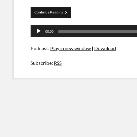
Papo
Continue Reading
Tranqueira
36
Tocador
–
00:00
Dia
de
Mundial
áudio
do
Podcast:
Play in new window
|
Download
Rock
Subscribe:
RSS