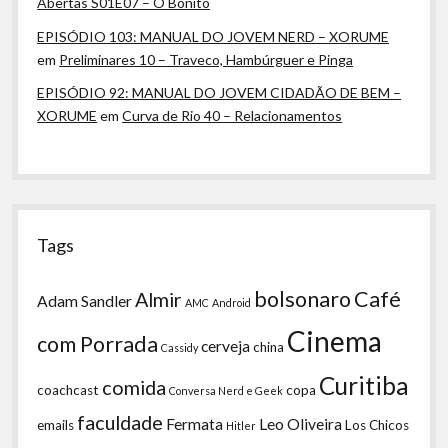
Abertas S01E07 – O Bonito
EPISÓDIO 103: MANUAL DO JOVEM NERD – XORUME
em
Preliminares 10 – Traveco, Hambúrguer e Pinga
EPISÓDIO 92: MANUAL DO JOVEM CIDADÃO DE BEM –
XORUME
em
Curva de Rio 40 – Relacionamentos
Tags
bolsonaro
Café
Almir
Adam Sandler
AMC
Android
Cinema
com Porrada
cerveja
china
Cassidy
Curitiba
comida
coachcast
copa
Conversa Nerd e Geek
faculdade
Fermata
Leo Oliveira
emails
Los Chicos
Hitler