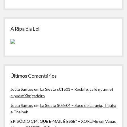
A Ripa é a Lei
Últimos Comentários
Jotta Santos
em
La Siesta s01e01 – Rosbife, café gourmet
e pudimXbrigadeiro
Jotta Santos
em
La Siesta S03E04 – Suco de Laranja, Tiquira
e Thaineh
EPISÓDIO 114: QUE E-MAIL É ESSE? – XORUME
em
Vagas