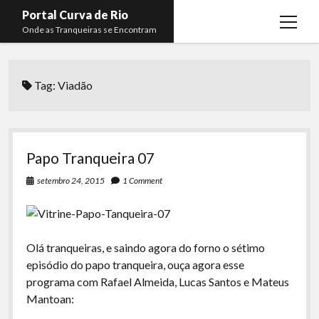
Portal Curva de Rio
open
Onde as Tranqueiras se Encontram
menu
Podcasts
open
menu
Tag:
Viadão
Membros
Curva de Rio
open
menu
Curva Belas Artes
Almir Ribeiro
twitter
facebook
instagram
youtube
rss
email
telegram
Curva Classics
Felype Silva
Papo Tranqueira 07
Komos
Lucas Oliveira
setembro 24, 2015
1 Comment
La Siesta Podcast
Kaique Xavier
Boca do Lixo
Mateus Mantoan
Olá tranqueiras, e saindo agora do forno o sétimo
Rachão na Beira do RIo
Rafael Almeida
episódio do papo tranqueira, ouça agora esse
Arquivo CDR
programa com Rafael Almeida, Lucas Santos e Mateus
Mantoan:
Papo Tranqueira