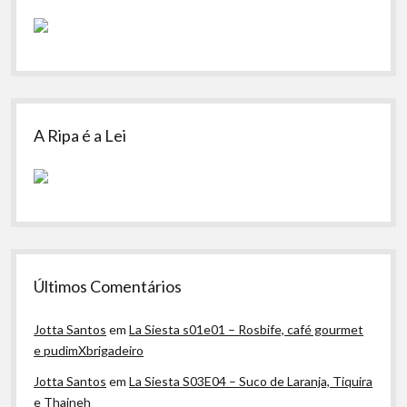
A Ripa é a Lei
Últimos Comentários
Jotta Santos
em
La Siesta s01e01 – Rosbife, café gourmet
e pudimXbrigadeiro
Jotta Santos
em
La Siesta S03E04 – Suco de Laranja, Tiquira
e Thaineh