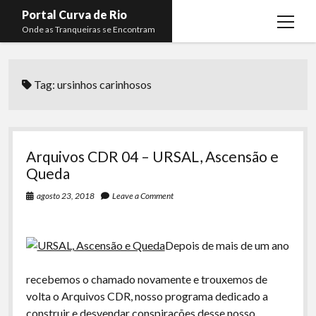
Portal Curva de Rio
open
Onde as Tranqueiras se Encontram
menu
Podcasts
open
menu
Tag:
ursinhos carinhosos
Membros
Curva de Rio
open
menu
Curva Belas Artes
Almir Ribeiro
twitter
facebook
instagram
youtube
rss
email
telegram
Curva Classics
Felype Silva
Arquivos CDR 04 – URSAL, Ascensão e
Komos
Lucas Oliveira
Queda
La Siesta Podcast
Kaique Xavier
agosto 23, 2018
Leave a Comment
Boca do Lixo
Mateus Mantoan
Depois de mais de um ano
Rachão na Beira do RIo
Rafael Almeida
Arquivo CDR
recebemos o chamado novamente e trouxemos de
volta o Arquivos CDR, nosso programa dedicado a
Papo Tranqueira
construir e desvendar conspirações desse nosso