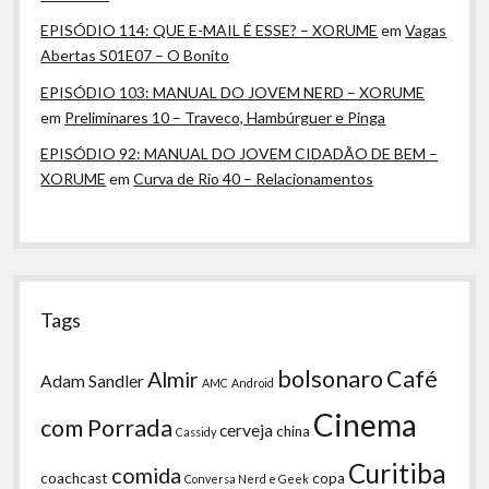
EPISÓDIO 114: QUE E-MAIL É ESSE? – XORUME
em
Vagas
Abertas S01E07 – O Bonito
EPISÓDIO 103: MANUAL DO JOVEM NERD – XORUME
em
Preliminares 10 – Traveco, Hambúrguer e Pinga
EPISÓDIO 92: MANUAL DO JOVEM CIDADÃO DE BEM –
XORUME
em
Curva de Rio 40 – Relacionamentos
Tags
bolsonaro
Café
Almir
Adam Sandler
AMC
Android
Cinema
com Porrada
cerveja
china
Cassidy
Curitiba
comida
coachcast
copa
Conversa Nerd e Geek