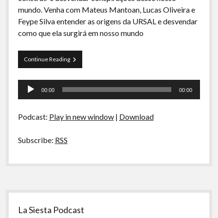
A Ripa É a Lei
mundo. Venha com Mateus Mantoan, Lucas Oliveira e
Feype Silva entender as origens da URSAL e desvendar
Especiais
como que ela surgirá em nosso mundo
Preliminares
Arquivos
Continue Reading
CDR
04
Tocador
–
00:00
00:00
URSAL,
de
Ascensão
áudio
e
Podcast:
Play in new window
|
Download
Queda
Subscribe:
RSS
Sidebar
La Siesta Podcast