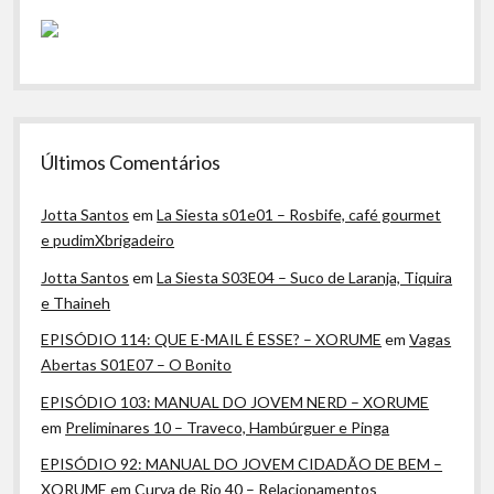
Últimos Comentários
Jotta Santos
em
La Siesta s01e01 – Rosbife, café gourmet
e pudimXbrigadeiro
Jotta Santos
em
La Siesta S03E04 – Suco de Laranja, Tiquira
e Thaineh
EPISÓDIO 114: QUE E-MAIL É ESSE? – XORUME
em
Vagas
Abertas S01E07 – O Bonito
EPISÓDIO 103: MANUAL DO JOVEM NERD – XORUME
em
Preliminares 10 – Traveco, Hambúrguer e Pinga
EPISÓDIO 92: MANUAL DO JOVEM CIDADÃO DE BEM –
XORUME
em
Curva de Rio 40 – Relacionamentos