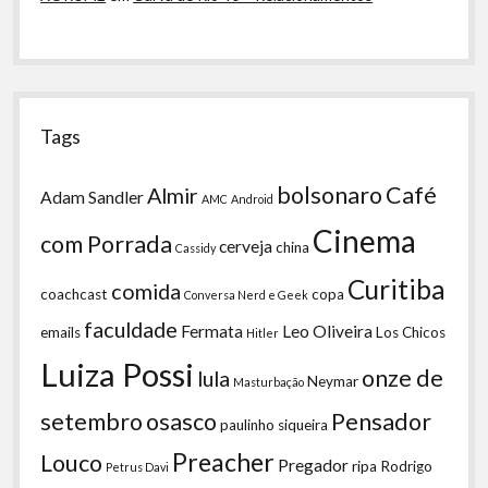
Tags
bolsonaro
Café
Almir
Adam Sandler
AMC
Android
Cinema
com Porrada
cerveja
china
Cassidy
Curitiba
comida
coachcast
copa
Conversa Nerd e Geek
faculdade
Fermata
Leo Oliveira
emails
Los Chicos
Hitler
Luiza Possi
onze de
lula
Neymar
Masturbação
setembro
osasco
Pensador
paulinho siqueira
Preacher
Louco
Pregador
ripa
Rodrigo
Petrus Davi