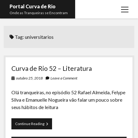
Portal Curva de Rio
open
Onde as Tranqueiras se Encontram
menu
Podcasts
open
menu
Tag:
universitarios
Membros
Curva de Rio
open
menu
Curva Belas Artes
Almir Ribeiro
twitter
facebook
instagram
youtube
rss
email
telegram
Curva Classics
Felype Silva
Curva de Rio 52 – Literatura
Komos
Lucas Oliveira
outubro 25, 2018
Leave a Comment
La Siesta Podcast
Kaique Xavier
Olá tranqueiras, no episódio 52 Rafael Almeida, Felype
Boca do Lixo
Mateus Mantoan
Silva e Emanuelle Nogueira vão falar um pouco sobre
seus hábitos de leitura
Rachão na Beira do RIo
Rafael Almeida
Arquivo CDR
Curva
Continue Reading
Papo Tranqueira
de
Rio