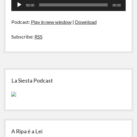
Tocador
A Ripa É a Lei
52
00:00
00:00
–
de
Especiais
Literatura
áudio
Podcast:
Play in new window
|
Download
Preliminares
Subscribe:
RSS
Sidebar
La Siesta Podcast
A Ripa é a Lei