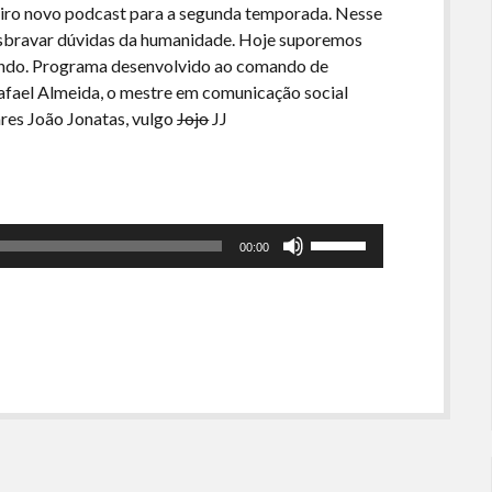
eiro novo podcast para a segunda temporada. Nesse
esbravar dúvidas da humanidade. Hoje suporemos
undo. Programa desenvolvido ao comando de
Rafael Almeida, o mestre em comunicação social
res João Jonatas, vulgo
Jojo
JJ
Use
00:00
as
setas
para
cima
ou
para
baixo
para
aumentar