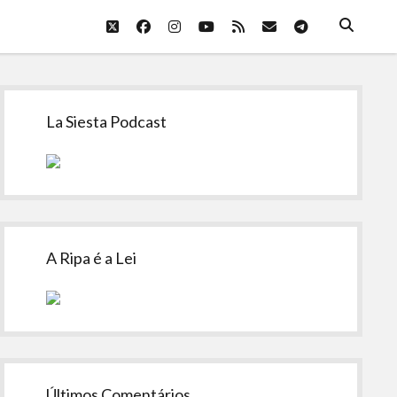
twitter
facebook
instagram
youtube
rss
email
telegram
Sidebar
La Siesta Podcast
A Ripa é a Lei
Últimos Comentários