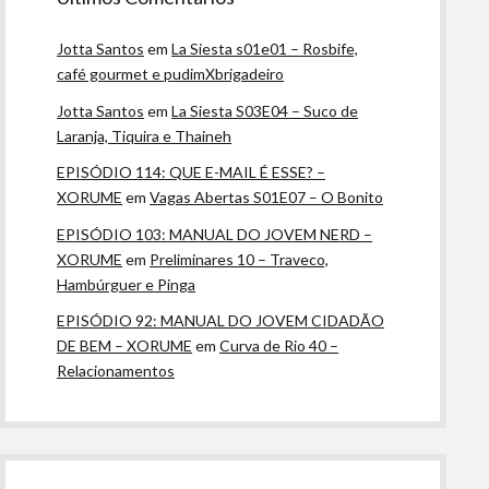
Jotta Santos
em
La Siesta s01e01 – Rosbife,
café gourmet e pudimXbrigadeiro
Jotta Santos
em
La Siesta S03E04 – Suco de
Laranja, Tiquira e Thaineh
EPISÓDIO 114: QUE E-MAIL É ESSE? –
XORUME
em
Vagas Abertas S01E07 – O Bonito
EPISÓDIO 103: MANUAL DO JOVEM NERD –
XORUME
em
Preliminares 10 – Traveco,
Hambúrguer e Pinga
EPISÓDIO 92: MANUAL DO JOVEM CIDADÃO
DE BEM – XORUME
em
Curva de Rio 40 –
Relacionamentos