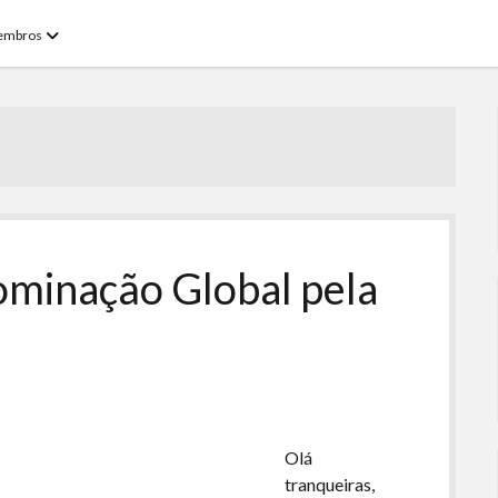
open
embros
menu
minação Global pela
Olá
tranqueiras,