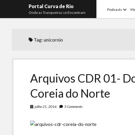
Portal Curva de Rio
open
Podcasts
M
Onde as Tranqueiras se Encontram
menu
Tag:
unicornio
Arquivos CDR 01- Do
Coreia do Norte
julho 21, 2016
5 Comments