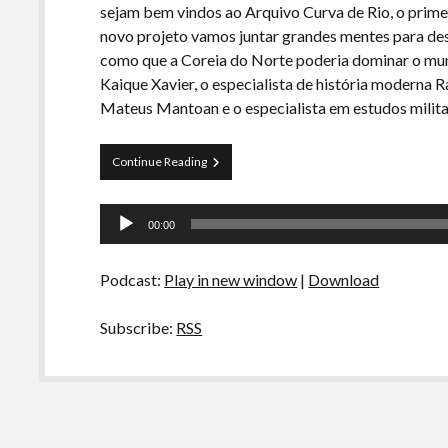
sejam bem vindos ao Arquivo Curva de Rio, o prim
novo projeto vamos juntar grandes mentes para d
como que a Coreia do Norte poderia dominar o m
Kaique Xavier, o especialista de história moderna 
Mateus Mantoan e o especialista em estudos milita
Arquivos
Continue Reading
CDR
01-
Tocador
Dominação
00:00
Global
de
pela
áudio
Coreia
Podcast:
Play in new window
|
Download
do
Norte
Subscribe:
RSS