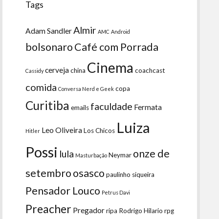
Tags
Almir
Adam Sandler
AMC
Android
bolsonaro
Café com Porrada
Cinema
cerveja
china
coachcast
Cassidy
comida
copa
Conversa Nerd e Geek
Curitiba
faculdade
Fermata
emails
Luiza
Leo Oliveira
Los Chicos
Hitler
Possi
onze de
lula
Neymar
Masturbação
setembro
osasco
paulinho siqueira
Pensador Louco
Petrus Davi
Preacher
Pregador
ripa
Rodrigo Hilario
rpg