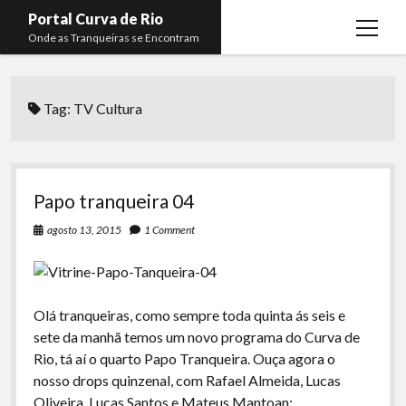
Portal Curva de Rio
open
Onde as Tranqueiras se Encontram
menu
Podcasts
open
menu
Tag:
TV Cultura
Membros
Curva de Rio
open
menu
Curva Belas Artes
Almir Ribeiro
twitter
facebook
instagram
youtube
rss
email
telegram
Curva Classics
Felype Silva
Papo tranqueira 04
Komos
Lucas Oliveira
agosto 13, 2015
1 Comment
La Siesta Podcast
Kaique Xavier
Boca do Lixo
Mateus Mantoan
Olá tranqueiras, como sempre toda quinta ás seis e
Rachão na Beira do RIo
Rafael Almeida
sete da manhã temos um novo programa do Curva de
Arquivo CDR
Rio, tá aí o quarto Papo Tranqueira. Ouça agora o
nosso drops quinzenal, com Rafael Almeida, Lucas
Papo Tranqueira
Oliveira, Lucas Santos e Mateus Mantoan: