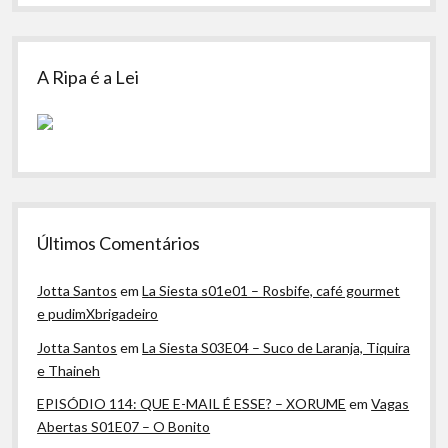
A Ripa é a Lei
Últimos Comentários
Jotta Santos
em
La Siesta s01e01 – Rosbife, café gourmet
e pudimXbrigadeiro
Jotta Santos
em
La Siesta S03E04 – Suco de Laranja, Tiquira
e Thaineh
EPISÓDIO 114: QUE E-MAIL É ESSE? – XORUME
em
Vagas
Abertas S01E07 – O Bonito