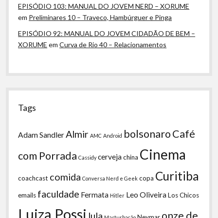
EPISÓDIO 103: MANUAL DO JOVEM NERD – XORUME
em
Preliminares 10 – Traveco, Hambúrguer e Pinga
EPISÓDIO 92: MANUAL DO JOVEM CIDADÃO DE BEM –
XORUME
em
Curva de Rio 40 – Relacionamentos
Tags
bolsonaro
Café
Almir
Adam Sandler
AMC
Android
Cinema
com Porrada
cerveja
china
Cassidy
Curitiba
comida
coachcast
copa
Conversa Nerd e Geek
faculdade
Fermata
Leo Oliveira
emails
Los Chicos
Hitler
Luiza Possi
onze de
lula
Neymar
Masturbação