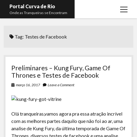
Portal Curva de Rio
open
Onde as Tranqueiras se Encontram
menu
Podcasts
open
menu
Tag:
Testes de Facebook
Membros
Curva de Rio
open
menu
Curva Belas Artes
Almir Ribeiro
twitter
facebook
instagram
youtube
rss
email
telegram
Curva Classics
Felype Silva
Preliminares – Kung Fury, Game Of
Komos
Lucas Oliveira
Thrones e Testes de Facebook
La Siesta Podcast
Kaique Xavier
março 16, 2017
Leave a Comment
Boca do Lixo
Mateus Mantoan
Rachão na Beira do RIo
Rafael Almeida
Olá tranqueiras,vamos agora pra essa atração incrível
Arquivo CDR
com as melhores partes daquilo que não foi ao ar, uma
analise de Kung Fury, da última temporada de Game Of
Papo Tranqueira
Thrones, diversos testes de facebook e uma analise