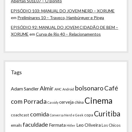
Abertas S01E07 – O Bonito
EPISÓDIO 103: MANUAL DO JOVEM NERD – XORUME
em
Preliminares 10 – Traveco, Hambúrguer e Pinga
EPISÓDIO 92: MANUAL DO JOVEM CIDADÃO DE BEM –
XORUME
em
Curva de Rio 40 – Relacionamentos
Tags
bolsonaro
Café
Almir
Adam Sandler
AMC
Android
Cinema
com Porrada
cerveja
china
Cassidy
Curitiba
comida
coachcast
copa
Conversa Nerd e Geek
faculdade
Fermata
Leo Oliveira
emails
Los Chicos
Hitler