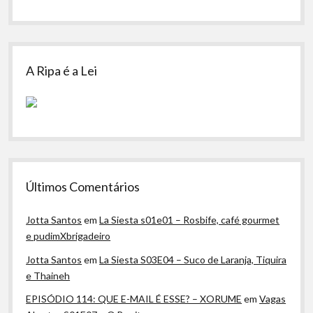
A Ripa é a Lei
Últimos Comentários
Jotta Santos
em
La Siesta s01e01 – Rosbife, café gourmet
e pudimXbrigadeiro
Jotta Santos
em
La Siesta S03E04 – Suco de Laranja, Tiquira
e Thaineh
EPISÓDIO 114: QUE E-MAIL É ESSE? – XORUME
em
Vagas