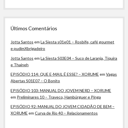
Últimos Comentários
Jotta Santos
em
La Siesta s01e01 – Rosbife, café gourmet
e pudimXbrigadeiro
Jotta Santos
em
La Siesta S03E04 – Suco de Laranja, Tiquira
e Thaineh
EPISÓDIO 114: QUE E-MAIL É ESSE? – XORUME
em
Vagas
Abertas S01E07 – O Bonito
EPISÓDIO 103: MANUAL DO JOVEM NERD – XORUME
em
Preliminares 10 – Traveco, Hambúrguer e Pinga
EPISÓDIO 92: MANUAL DO JOVEM CIDADÃO DE BEM –
XORUME
em
Curva de Rio 40 – Relacionamentos