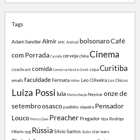
Tags
bolsonaro
Café
Almir
Adam Sandler
AMC
Android
Cinema
com Porrada
cerveja
china
Cassidy
Curitiba
comida
coachcast
copa
Conversa Nerd e Geek
faculdade
Fermata
Leo Oliveira
emails
Los Chicos
Hitler
Luiza Possi
onze de
lula
Neymar
Masturbação
setembro
osasco
Pensador
paulinho siqueira
Preacher
Louco
Pregador
ripa
Rodrigo
Petrus Davi
Rússia
Silvio Santos
Hilario
rpg
star wars
Stalin