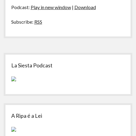
áudio
A Ripa É a Lei
Podcast:
Play in new window
|
Download
Especiais
Subscribe:
RSS
Preliminares
Sidebar
La Siesta Podcast
A Ripa é a Lei