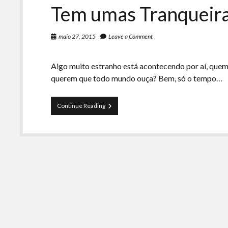
Tem umas Tranqueiras
maio 27, 2015
Leave a Comment
Algo muito estranho está acontecendo por aí, quem
querem que todo mundo ouça? Bem, só o tempo…
Tem
Continue Reading
umas
Tranqueiras
estranhas
por
aí