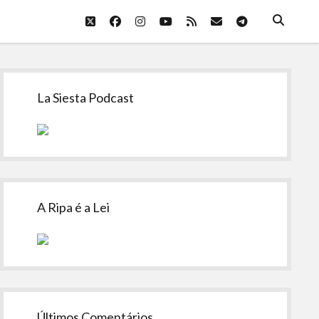
twitter
facebook
instagram
youtube
rss
email
telegram
Sidebar
La Siesta Podcast
A Ripa é a Lei
Últimos Comentários