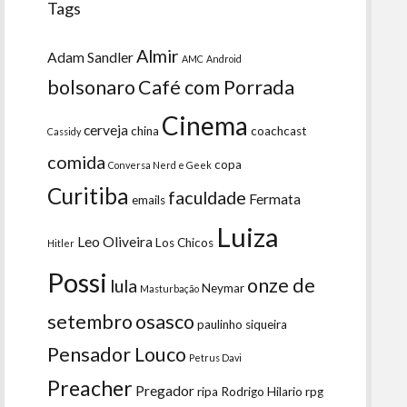
Tags
Almir
Adam Sandler
AMC
Android
bolsonaro
Café com Porrada
Cinema
cerveja
china
coachcast
Cassidy
comida
copa
Conversa Nerd e Geek
Curitiba
faculdade
Fermata
emails
Luiza
Leo Oliveira
Los Chicos
Hitler
Possi
onze de
lula
Neymar
Masturbação
setembro
osasco
paulinho siqueira
Pensador Louco
Petrus Davi
Preacher
Pregador
ripa
Rodrigo Hilario
rpg