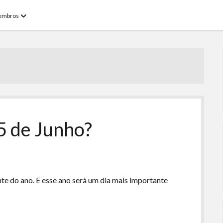
open
embros
menu
5 de Junho?
te do ano. E esse ano será um dia mais importante