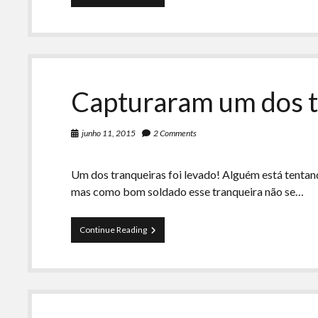
que
acontece
dia
25
de
Junho?
Capturaram um dos t
junho 11, 2015
2 Comments
Um dos tranqueiras foi levado! Alguém está tenta
mas como bom soldado esse tranqueira não se…
Capturaram
Continue Reading
um
dos
tranqueiras!