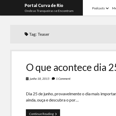
Portal Curva de Rio
open
Podcasts
M
Onde as Tranqueiras se Encontram
menu
Tag:
Teaser
O que acontece dia 2
junho 18, 2015
1 Comment
Dia 25 de junho, provavelmente o dia mais importan
ainda, ouça e descubra o por…
O
Continue Reading