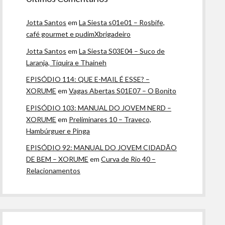
Jotta Santos
em
La Siesta s01e01 – Rosbife,
café gourmet e pudimXbrigadeiro
Jotta Santos
em
La Siesta S03E04 – Suco de
Laranja, Tiquira e Thaineh
EPISÓDIO 114: QUE E-MAIL É ESSE? –
XORUME
em
Vagas Abertas S01E07 – O Bonito
EPISÓDIO 103: MANUAL DO JOVEM NERD –
XORUME
em
Preliminares 10 – Traveco,
Hambúrguer e Pinga
EPISÓDIO 92: MANUAL DO JOVEM CIDADÃO
DE BEM – XORUME
em
Curva de Rio 40 –
Relacionamentos