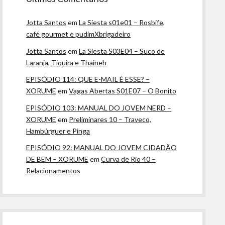
Jotta Santos
em
La Siesta s01e01 – Rosbife,
café gourmet e pudimXbrigadeiro
Jotta Santos
em
La Siesta S03E04 – Suco de
Laranja, Tiquira e Thaineh
EPISÓDIO 114: QUE E-MAIL É ESSE? –
XORUME
em
Vagas Abertas S01E07 – O Bonito
EPISÓDIO 103: MANUAL DO JOVEM NERD –
XORUME
em
Preliminares 10 – Traveco,
Hambúrguer e Pinga
EPISÓDIO 92: MANUAL DO JOVEM CIDADÃO
DE BEM – XORUME
em
Curva de Rio 40 –
Relacionamentos