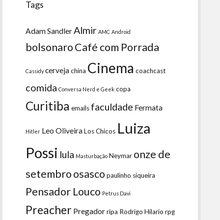
Tags
Almir
Adam Sandler
AMC
Android
bolsonaro
Café com Porrada
Cinema
cerveja
china
coachcast
Cassidy
comida
copa
Conversa Nerd e Geek
Curitiba
faculdade
Fermata
emails
Luiza
Leo Oliveira
Los Chicos
Hitler
Possi
onze de
lula
Neymar
Masturbação
setembro
osasco
paulinho siqueira
Pensador Louco
Petrus Davi
Preacher
Pregador
ripa
Rodrigo Hilario
rpg