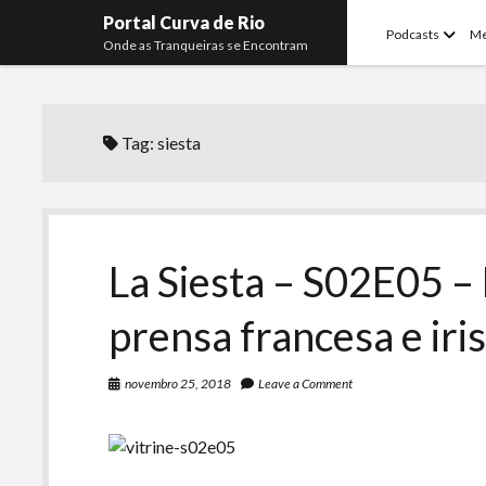
Portal Curva de Rio
open
Podcasts
M
Onde as Tranqueiras se Encontram
menu
Tag:
siesta
La Siesta – S02E05 –
prensa francesa e iri
novembro 25, 2018
Leave a Comment