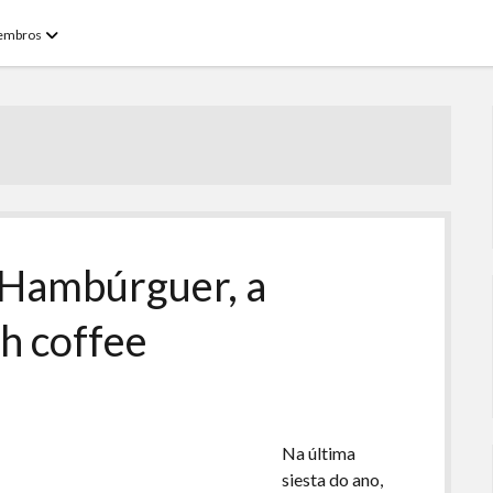
open
embros
menu
 Hambúrguer, a
sh coffee
Na última
siesta do ano,