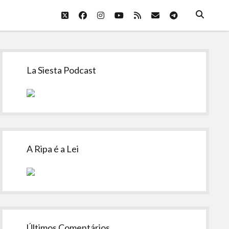
twitter
facebook
instagram
youtube
rss
email
telegram
Sidebar
La Siesta Podcast
A Ripa é a Lei
Últimos Comentários