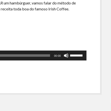
R um hambúrguer, vamos falar do método de
 receita toda boa do famoso Irish Coffee.
Use
00:00
as
setas
para
cima
ou
para
baixo
para
aumentar