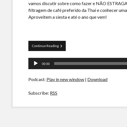
vamos discutir sobre como fazer e NÃO ESTRAGA
filtragem de café preferido da Thai e conhecer uma
Aproveitem a siesta e até o ano que vem!
La
Continue Reading
Siesta
–
Tocador
S02E05
00:00
–
de
Hambúrguer,
áudio
a
Podcast:
Play in new window
|
Download
prensa
francesa
e
Subscribe:
RSS
irish
coffee