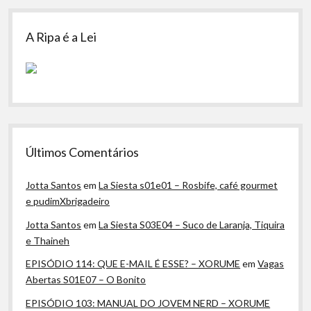
A Ripa é a Lei
Últimos Comentários
Jotta Santos
em
La Siesta s01e01 – Rosbife, café gourmet
e pudimXbrigadeiro
Jotta Santos
em
La Siesta S03E04 – Suco de Laranja, Tiquira
e Thaineh
EPISÓDIO 114: QUE E-MAIL É ESSE? – XORUME
em
Vagas
Abertas S01E07 – O Bonito
EPISÓDIO 103: MANUAL DO JOVEM NERD – XORUME