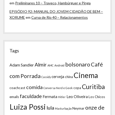
em
Preliminares 10 – Traveco, Hambúrguer e Pinga
EPISÓDIO 92: MANUAL DO JOVEM CIDADÃO DE BEM –
XORUME
em
Curva de Rio 40 – Relacionamentos
Tags
bolsonaro
Café
Almir
Adam Sandler
AMC
Android
Cinema
com Porrada
cerveja
china
Cassidy
Curitiba
comida
coachcast
copa
Conversa Nerd e Geek
faculdade
Fermata
Leo Oliveira
emails
Los Chicos
Hitler
Luiza Possi
onze de
lula
Neymar
Masturbação