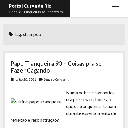
Portal Curva de Rio
open
Onde as Tranqueiras se Encontram
menu
Podcasts
open
menu
Tag:
shampoo
Membros
Curva de Rio
open
menu
Curva Belas Artes
Almir Ribeiro
twitter
facebook
instagram
youtube
rss
email
telegram
Curva Classics
Felype Silva
Papo Tranqueira 90 – Coisas pra se
Komos
Lucas Oliveira
Fazer Cagando
La Siesta Podcast
Kaique Xavier
junho 10, 2021
Leave a Comment
Boca do Lixo
Mateus Mantoan
Numa nobre e romantica
era pré-smartphones, o
Rachão na Beira do RIo
Rafael Almeida
que os tranqueiras faziam
Arquivo CDR
durante esse momento de
reflexão e resobstrução?
Papo Tranqueira