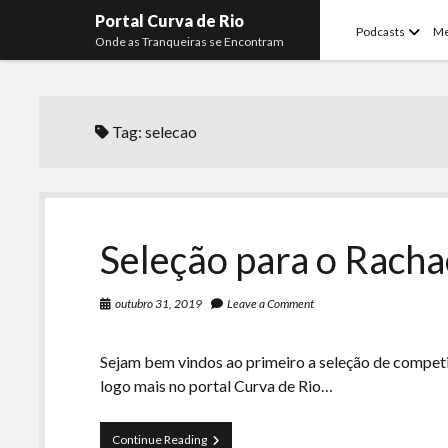
Portal Curva de Rio
open
Podcasts
M
Onde as Tranqueiras se Encontram
menu
Tag:
selecao
Seleção para o Racha
outubro 31, 2019
Leave a Comment
Sejam bem vindos ao primeiro a seleção de comp
logo mais no portal Curva de Rio…
Seleção
Continue Reading