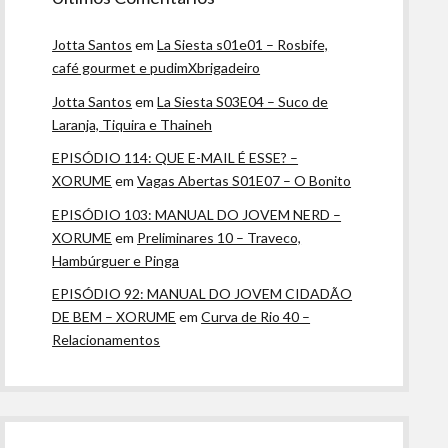
Jotta Santos
em
La Siesta s01e01 – Rosbife,
café gourmet e pudimXbrigadeiro
Jotta Santos
em
La Siesta S03E04 – Suco de
Laranja, Tiquira e Thaineh
EPISÓDIO 114: QUE E-MAIL É ESSE? –
XORUME
em
Vagas Abertas S01E07 – O Bonito
EPISÓDIO 103: MANUAL DO JOVEM NERD –
XORUME
em
Preliminares 10 – Traveco,
Hambúrguer e Pinga
EPISÓDIO 92: MANUAL DO JOVEM CIDADÃO
DE BEM – XORUME
em
Curva de Rio 40 –
Relacionamentos