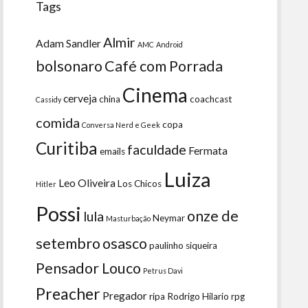
Tags
Almir
Adam Sandler
AMC
Android
bolsonaro
Café com Porrada
Cinema
cerveja
china
coachcast
Cassidy
comida
copa
Conversa Nerd e Geek
Curitiba
faculdade
Fermata
emails
Luiza
Leo Oliveira
Los Chicos
Hitler
Possi
onze de
lula
Neymar
Masturbação
setembro
osasco
paulinho siqueira
Pensador Louco
Petrus Davi
Preacher
Pregador
ripa
Rodrigo Hilario
rpg