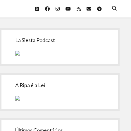
twitter
facebook
instagram
youtube
rss
email
telegram
Sidebar
La Siesta Podcast
A Ripa é a Lei
Últimos Comentários