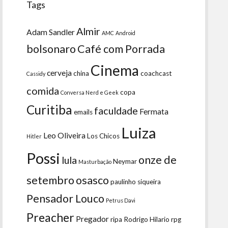
Tags
Almir
Adam Sandler
AMC
Android
bolsonaro
Café com Porrada
Cinema
cerveja
china
coachcast
Cassidy
comida
copa
Conversa Nerd e Geek
Curitiba
faculdade
Fermata
emails
Luiza
Leo Oliveira
Los Chicos
Hitler
Possi
onze de
lula
Neymar
Masturbação
setembro
osasco
paulinho siqueira
Pensador Louco
Petrus Davi
Preacher
Pregador
ripa
Rodrigo Hilario
rpg