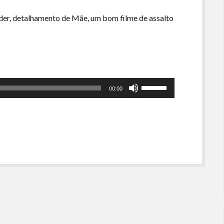
ander, detalhamento de Mãe, um bom filme de assalto
Use
00:00
as
setas
para
cima
ou
para
baixo
para
aumentar
ou
diminuir