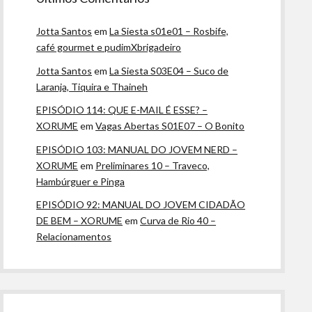
Jotta Santos
em
La Siesta s01e01 – Rosbife,
café gourmet e pudimXbrigadeiro
Jotta Santos
em
La Siesta S03E04 – Suco de
Laranja, Tiquira e Thaineh
EPISÓDIO 114: QUE E-MAIL É ESSE? –
XORUME
em
Vagas Abertas S01E07 – O Bonito
EPISÓDIO 103: MANUAL DO JOVEM NERD –
XORUME
em
Preliminares 10 – Traveco,
Hambúrguer e Pinga
EPISÓDIO 92: MANUAL DO JOVEM CIDADÃO
DE BEM – XORUME
em
Curva de Rio 40 –
Relacionamentos