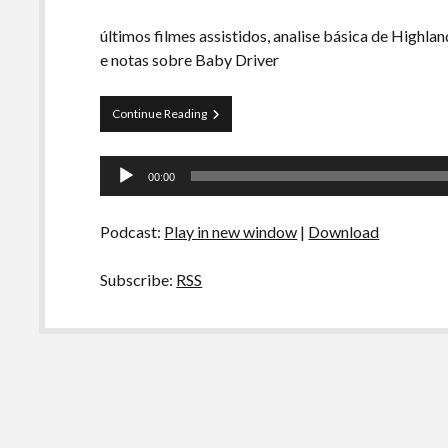
últimos filmes assistidos, analise básica de Highl
e notas sobre Baby Driver
Locadora
Continue Reading
Boca
do
Tocador
Lixo
00:00
–
de
Highlander,
áudio
Alien,
Podcast:
Play in new window
|
Download
Mãe,
Logan
Lucky
Subscribe:
RSS
e
Baby
Driver