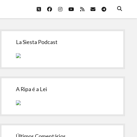
twitter
facebook
instagram
youtube
rss
email
telegram
Sidebar
La Siesta Podcast
A Ripa é a Lei
Últimos Comentários