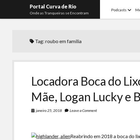
Portal Curva de Rio
open
Podcasts
M
Onde as Tranqueiras se Encontram
menu
Tag:
roubo em família
Locadora Boca do Lixo
Mãe, Logan Lucky e 
janeiro 25, 2018
Leave a Comment
Reabrindo em 2018 a boca do lix