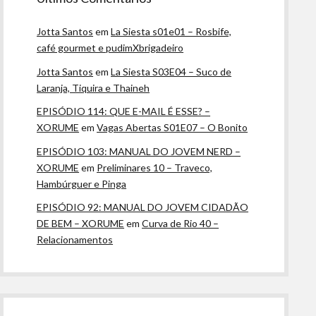
Jotta Santos
em
La Siesta s01e01 – Rosbife,
café gourmet e pudimXbrigadeiro
Jotta Santos
em
La Siesta S03E04 – Suco de
Laranja, Tiquira e Thaineh
EPISÓDIO 114: QUE E-MAIL É ESSE? –
XORUME
em
Vagas Abertas S01E07 – O Bonito
EPISÓDIO 103: MANUAL DO JOVEM NERD –
XORUME
em
Preliminares 10 – Traveco,
Hambúrguer e Pinga
EPISÓDIO 92: MANUAL DO JOVEM CIDADÃO
DE BEM – XORUME
em
Curva de Rio 40 –
Relacionamentos