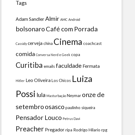
Tags
Almir
Adam Sandler
AMC
Android
bolsonaro
Café com Porrada
Cinema
cerveja
china
coachcast
Cassidy
comida
copa
Conversa Nerd e Geek
Curitiba
faculdade
Fermata
emails
Luiza
Leo Oliveira
Los Chicos
Hitler
Possi
onze de
lula
Neymar
Masturbação
setembro
osasco
paulinho siqueira
Pensador Louco
Petrus Davi
Preacher
Pregador
ripa
Rodrigo Hilario
rpg