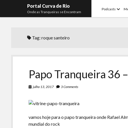
Portal Curva de Rio
open
Podcasts
M
Onde as Tranqueiras se Encontram
menu
Tag:
roque santeiro
Papo Tranqueira 36 –
julho 13, 2017
3 Comments
vamos hoje para o papo tranqueira onde Rafael Al
mundial do rock