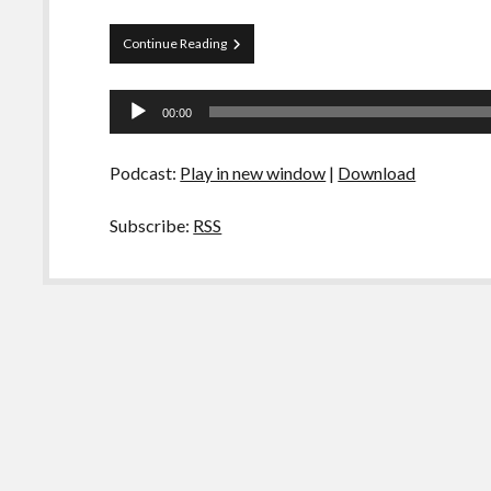
Papo
Continue Reading
Tranqueira
36
Tocador
–
00:00
Dia
de
Mundial
áudio
do
Podcast:
Play in new window
|
Download
Rock
Subscribe:
RSS