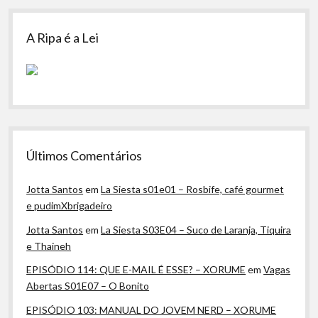
A Ripa é a Lei
Últimos Comentários
Jotta Santos
em
La Siesta s01e01 – Rosbife, café gourmet
e pudimXbrigadeiro
Jotta Santos
em
La Siesta S03E04 – Suco de Laranja, Tiquira
e Thaineh
EPISÓDIO 114: QUE E-MAIL É ESSE? – XORUME
em
Vagas
Abertas S01E07 – O Bonito
EPISÓDIO 103: MANUAL DO JOVEM NERD – XORUME