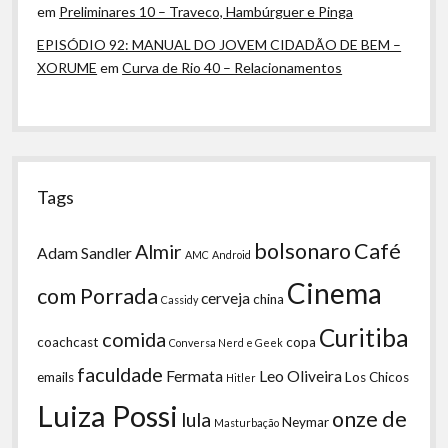
em
Preliminares 10 – Traveco, Hambúrguer e Pinga
EPISÓDIO 92: MANUAL DO JOVEM CIDADÃO DE BEM –
XORUME
em
Curva de Rio 40 – Relacionamentos
Tags
bolsonaro
Café
Almir
Adam Sandler
AMC
Android
Cinema
com Porrada
cerveja
china
Cassidy
Curitiba
comida
coachcast
copa
Conversa Nerd e Geek
faculdade
Fermata
Leo Oliveira
emails
Los Chicos
Hitler
Luiza Possi
onze de
lula
Neymar
Masturbação