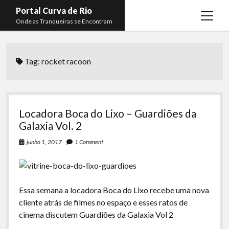
Portal Curva de Rio
open
Onde as Tranqueiras se Encontram
menu
Podcasts
open
menu
Tag:
rocket racoon
Membros
Curva de Rio
open
menu
Curva Belas Artes
Almir Ribeiro
twitter
facebook
instagram
youtube
rss
email
telegram
Curva Classics
Felype Silva
Locadora Boca do Lixo – Guardiões da
Komos
Lucas Oliveira
Galaxia Vol. 2
La Siesta Podcast
Kaique Xavier
junho 1, 2017
1 Comment
Boca do Lixo
Mateus Mantoan
Rachão na Beira do RIo
Rafael Almeida
Essa semana a locadora Boca do Lixo recebe uma nova
Arquivo CDR
cliente atrás de filmes no espaço e esses ratos de
cinema discutem Guardiões da Galaxia Vol 2
Papo Tranqueira