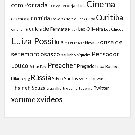
Cinema
com Porrada
cerveja
china
Cassidy
Curitiba
comida
coachcast
copa
Conversa Nerd e Geek
faculdade
Fermata
Leo Oliveira
emails
Los Chicos
Hitler
Luiza Possi
onze de
lula
Neymar
Masturbação
setembro
osasco
Pensador
paulinho siqueira
Preacher
Louco
Pregador
ripa
Rodrigo
Petrus Davi
Rússia
Silvio Santos
Hilario
rpg
star wars
Stalin
Thaineh Souza
Twitter
trabalho
trova na taverna
xvideos
xorume