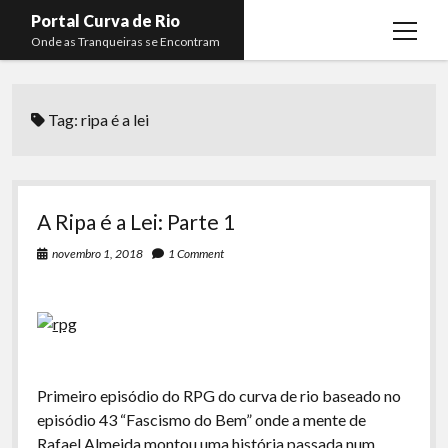
Portal Curva de Rio
open
Onde as Tranqueiras se Encontram
menu
Podcasts
open
menu
Tag:
ripa é a lei
Membros
Curva de Rio
open
menu
Curva Belas Artes
Almir Ribeiro
twitter
facebook
instagram
youtube
rss
email
telegram
Curva Classics
Felype Silva
A Ripa é a Lei: Parte 1
Komos
Lucas Oliveira
novembro 1, 2018
1 Comment
La Siesta Podcast
Kaique Xavier
Boca do Lixo
Mateus Mantoan
Rachão na Beira do RIo
Rafael Almeida
Arquivo CDR
Primeiro episódio do RPG do curva de rio baseado no
episódio 43 “Fascismo do Bem” onde a mente de
Papo Tranqueira
Rafael Almeida montou uma história passada num