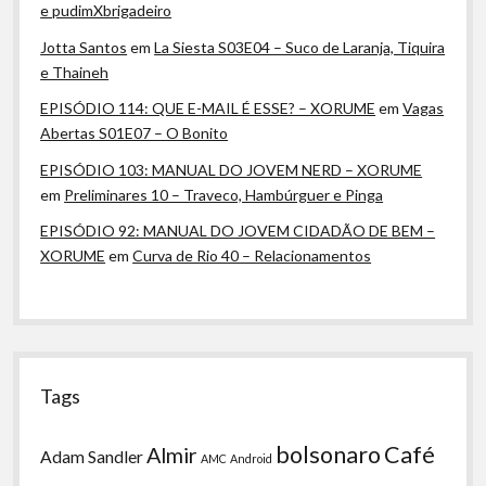
e pudimXbrigadeiro
Jotta Santos
em
La Siesta S03E04 – Suco de Laranja, Tiquira
e Thaineh
EPISÓDIO 114: QUE E-MAIL É ESSE? – XORUME
em
Vagas
Abertas S01E07 – O Bonito
EPISÓDIO 103: MANUAL DO JOVEM NERD – XORUME
em
Preliminares 10 – Traveco, Hambúrguer e Pinga
EPISÓDIO 92: MANUAL DO JOVEM CIDADÃO DE BEM –
XORUME
em
Curva de Rio 40 – Relacionamentos
Tags
bolsonaro
Café
Almir
Adam Sandler
AMC
Android