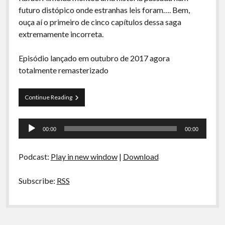
A Ripa É a Lei
futuro distópico onde estranhas leis foram…. Bem,
ouça aí o primeiro de cinco capítulos dessa saga
Especiais
extremamente incorreta.
Preliminares
Episódio lançado em outubro de 2017 agora
totalmente remasterizado
A
Continue Reading
Ripa
é
Tocador
a
00:00
00:00
Lei:
de
Parte
áudio
1
Podcast:
Play in new window
|
Download
Subscribe:
RSS