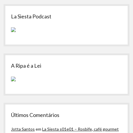
Sidebar
La Siesta Podcast
A Ripa é a Lei
Últimos Comentários
Jotta Santos
em
La Siesta s01e01 – Rosbife, café gourmet