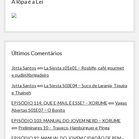
A Ripa é a Lei
Últimos Comentários
Jotta Santos
em
La Siesta s01e01 – Rosbife, café gourmet
e pudimXbrigadeiro
Jotta Santos
em
La Siesta S03E04 – Suco de Laranja, Tiquira
e Thaineh
EPISÓDIO 114: QUE E-MAIL É ESSE? – XORUME
em
Vagas
Abertas S01E07 – O Bonito
EPISÓDIO 103: MANUAL DO JOVEM NERD – XORUME
em
Preliminares 10 – Traveco, Hambúrguer e Pinga
EPISÓDIO 92: MANUAL DO JOVEM CIDADÃO DE BEM –