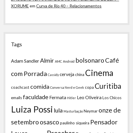
XORUME
em
Curva de Rio 40 – Relacionamentos
Tags
bolsonaro
Café
Almir
Adam Sandler
AMC
Android
Cinema
com Porrada
cerveja
china
Cassidy
Curitiba
comida
coachcast
copa
Conversa Nerd e Geek
faculdade
Fermata
Leo Oliveira
emails
Los Chicos
Hitler
Luiza Possi
onze de
lula
Neymar
Masturbação
setembro
osasco
Pensador
paulinho siqueira
Preacher