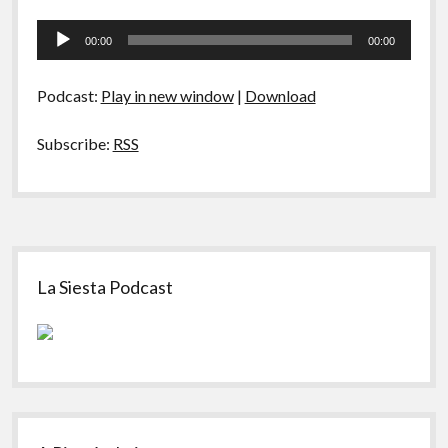
A Ripa É a Lei
85
Tocador
–
Especiais
00:00
00:00
Reality
de
Shows
áudio
Preliminares
Podcast:
Play in new window
|
Download
Subscribe:
RSS
Sidebar
La Siesta Podcast