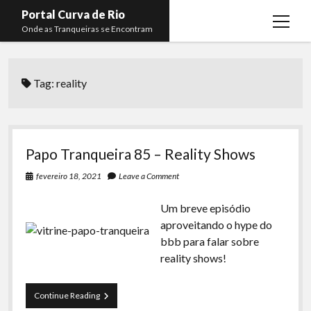
Portal Curva de Rio
open
Onde as Tranqueiras se Encontram
menu
Podcasts
open
menu
Tag:
reality
Membros
Curva de Rio
open
menu
Curva Belas Artes
Almir Ribeiro
twitter
facebook
instagram
youtube
rss
email
telegram
Curva Classics
Felype Silva
Papo Tranqueira 85 – Reality Shows
Komos
Lucas Oliveira
fevereiro 18, 2021
Leave a Comment
La Siesta Podcast
Kaique Xavier
Um breve episódio
Boca do Lixo
Mateus Mantoan
aproveitando o hype do
bbb para falar sobre
Rachão na Beira do RIo
Rafael Almeida
reality shows!
Arquivo CDR
Papo Tranqueira
Papo
Continue Reading
Tranqueira