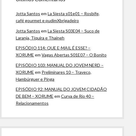
Jotta Santos
em
La Siesta s01e01 – Rosbife,
café gourmet e pudimXbrigadeiro
Jotta Santos
em
La Siesta S03E04 – Suco de
Laranja, Tiquira e Thaineh
EPISÓDIO 114: QUE E-MAIL É ESSE? –
XORUME
em
Vagas Abertas S01E07 – O Bonito
EPISÓDIO 103: MANUAL DO JOVEM NERD –
XORUME
em
Preliminares 10 – Traveco,
Hambúrguer e Pinga
EPISÓDIO 92: MANUAL DO JOVEM CIDADÃO
DE BEM – XORUME
em
Curva de Rio 40 –
Relacionamentos