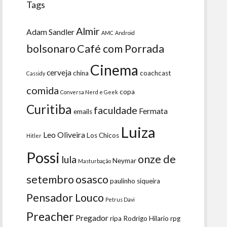
Tags
Almir
Adam Sandler
AMC
Android
bolsonaro
Café com Porrada
Cinema
cerveja
china
coachcast
Cassidy
comida
copa
Conversa Nerd e Geek
Curitiba
faculdade
Fermata
emails
Luiza
Leo Oliveira
Los Chicos
Hitler
Possi
onze de
lula
Neymar
Masturbação
setembro
osasco
paulinho siqueira
Pensador Louco
Petrus Davi
Preacher
Pregador
ripa
Rodrigo Hilario
rpg