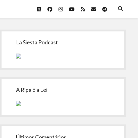
twitter
facebook
instagram
youtube
rss
email
telegram
Sidebar
La Siesta Podcast
A Ripa é a Lei
Últimos Comentários