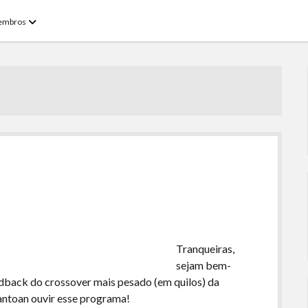
open
embros
menu
Tranqueiras,
sejam bem-
dback do crossover mais pesado (em quilos) da
ntoan ouvir esse programa!