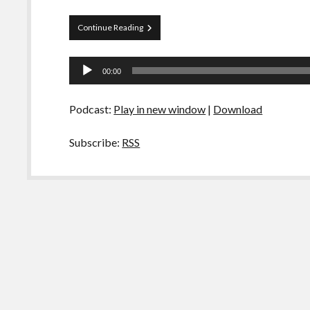
Papo
Continue Reading
Tranqueira
19
Tocador
00:00
de
áudio
Podcast:
Play in new window
|
Download
Subscribe:
RSS