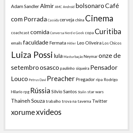
bolsonaro
Café
Almir
Adam Sandler
AMC
Android
Cinema
com Porrada
cerveja
china
Cassidy
Curitiba
comida
coachcast
copa
Conversa Nerd e Geek
faculdade
Fermata
Leo Oliveira
emails
Los Chicos
Hitler
Luiza Possi
onze de
lula
Neymar
Masturbação
setembro
osasco
Pensador
paulinho siqueira
Preacher
Louco
Pregador
ripa
Rodrigo
Petrus Davi
Rússia
Silvio Santos
Hilario
rpg
star wars
Stalin
Thaineh Souza
Twitter
trabalho
trova na taverna
xvideos
xorume