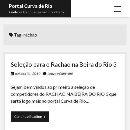
Portal Curva de Rio
open
Onde as Tranqueiras se Encontram
menu
Podcasts
open
menu
Tag:
rachao
Membros
Curva de Rio
open
menu
Curva Belas Artes
Almir Ribeiro
twitter
facebook
instagram
youtube
rss
email
telegram
Curva Classics
Felype Silva
Seleção para o Rachao na Beira do Rio 3
Komos
Lucas Oliveira
outubro 31, 2019
Leave a Comment
La Siesta Podcast
Kaique Xavier
Sejam bem vindos ao primeiro a seleção de
Boca do Lixo
Mateus Mantoan
competidores do RACHÃO NA BEIRA DO RIO 3 que
sartá logo mais no portal Curva de Rio…
Rachão na Beira do RIo
Rafael Almeida
Arquivo CDR
Seleção
Continue Reading
Papo Tranqueira
para
o