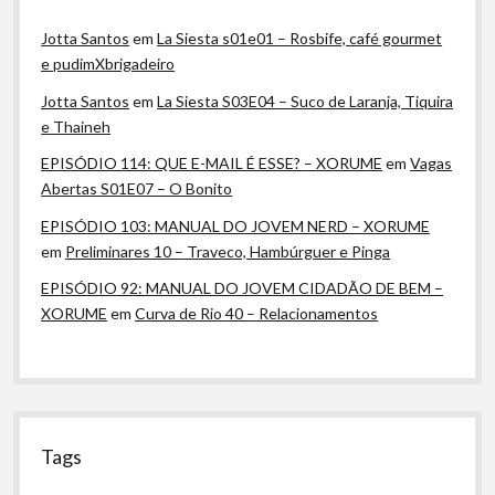
Jotta Santos
em
La Siesta s01e01 – Rosbife, café gourmet
e pudimXbrigadeiro
Jotta Santos
em
La Siesta S03E04 – Suco de Laranja, Tiquira
e Thaineh
EPISÓDIO 114: QUE E-MAIL É ESSE? – XORUME
em
Vagas
Abertas S01E07 – O Bonito
EPISÓDIO 103: MANUAL DO JOVEM NERD – XORUME
em
Preliminares 10 – Traveco, Hambúrguer e Pinga
EPISÓDIO 92: MANUAL DO JOVEM CIDADÃO DE BEM –
XORUME
em
Curva de Rio 40 – Relacionamentos
Tags