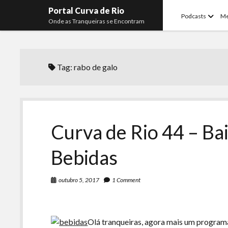
Portal Curva de Rio
open
Podcasts
M
Onde as Tranqueiras se Encontram
menu
Tag:
rabo de galo
Curva de Rio 44 – Ba
Bebidas
outubro 5, 2017
1 Comment
Olá tranqueiras, agora mais um programa 