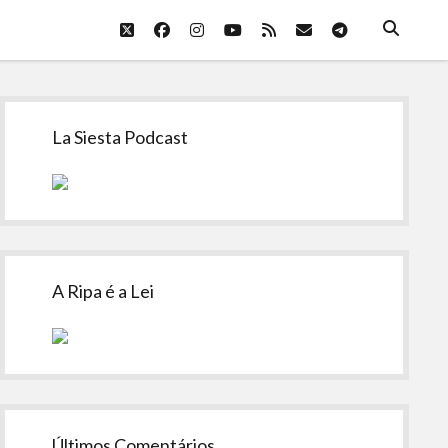
twitter
facebook
instagram
youtube
rss
email
telegram
Sidebar
La Siesta Podcast
A Ripa é a Lei
Últimos Comentários