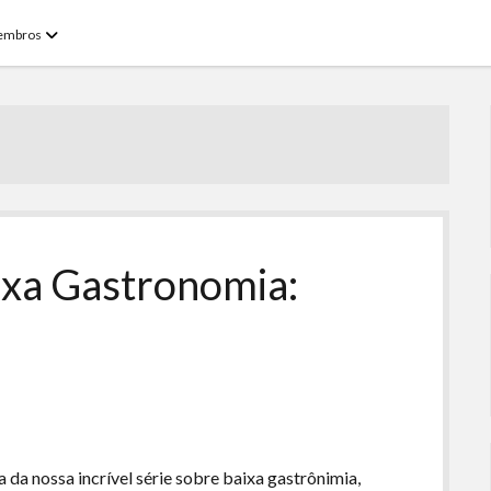
open
embros
menu
ixa Gastronomia:
da nossa incrível série sobre baixa gastrônimia,