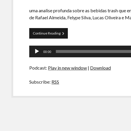
uma analise profunda sobre as bebidas trash que 
de Rafael Almeida, Felype Silva, Lucas Oliveira e
Curva
Continue Reading
de
Rio
Tocador
44
00:00
–
de
Baixa
áudio
Gastronomia:
Podcast:
Play in new window
|
Download
Bebidas
Subscribe:
RSS