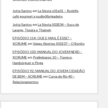
Jotta Santos
em
La Siesta s01e01 – Rosbife,
café gourmet e pudimXbrigadeiro
Jotta Santos
em
La Siesta S03E04 – Suco de
Laranja, Tiquira e Thaineh
EPISÓDIO 114: QUE E-MAIL É ESSE? –
XORUME
em
Vagas Abertas S01E07 – O Bonito
EPISÓDIO 103: MANUAL DO JOVEM NERD –
XORUME
em
Preliminares 10 – Traveco,
Hambúrguer e Pinga
EPISÓDIO 92: MANUAL DO JOVEM CIDADÃO
DE BEM – XORUME
em
Curva de Rio 40 –
Relacionamentos