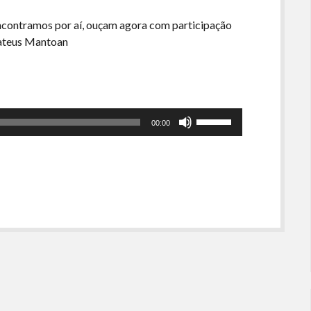
encontramos por aí, ouçam agora com participação
 Mateus Mantoan
Use
00:00
as
setas
para
cima
ou
para
baixo
para
aumentar
ou
diminuir