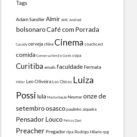
Tags
Almir
Adam Sandler
AMC
Android
bolsonaro
Café com Porrada
Cinema
cerveja
china
coachcast
Cassidy
comida
copa
Conversa Nerd e Geek
Curitiba
faculdade
Fermata
emails
Luiza
Leo Oliveira
Los Chicos
Hitler
Possi
onze de
lula
Neymar
Masturbação
setembro
osasco
paulinho siqueira
Pensador Louco
Petrus Davi
Preacher
Pregador
ripa
Rodrigo Hilario
rpg