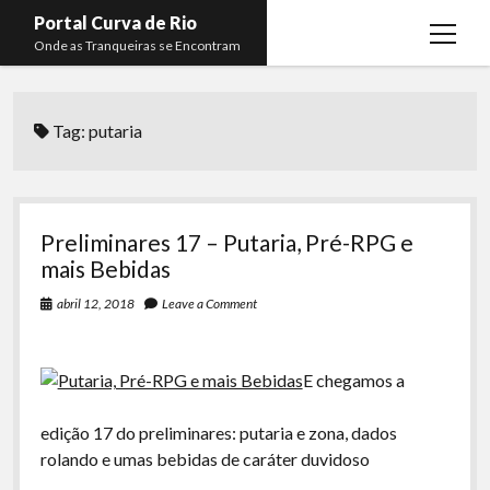
Portal Curva de Rio
open
Onde as Tranqueiras se Encontram
menu
Podcasts
open
menu
Tag:
putaria
Membros
Curva de Rio
open
menu
Curva Belas Artes
Almir Ribeiro
twitter
facebook
instagram
youtube
rss
email
telegram
Curva Classics
Felype Silva
Preliminares 17 – Putaria, Pré-RPG e
Komos
Lucas Oliveira
mais Bebidas
La Siesta Podcast
Kaique Xavier
abril 12, 2018
Leave a Comment
Boca do Lixo
Mateus Mantoan
E chegamos a
Rachão na Beira do RIo
Rafael Almeida
Arquivo CDR
edição 17 do preliminares: putaria e zona, dados
rolando e umas bebidas de caráter duvidoso
Papo Tranqueira