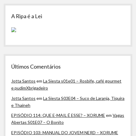
A Ripa é a Lei
Últimos Comentários
Jotta Santos
em
La Siesta s01e01 – Rosbife, café gourmet
e pudimXbrigadeiro
Jotta Santos
em
La Siesta S03E04 – Suco de Laranja, Tiquira
e Thaineh
EPISÓDIO 114: QUE E-MAIL É ESSE? – XORUME
em
Vagas
Abertas S01E07 – O Bonito
EPISÓDIO 103: MANUAL DO JOVEM NERD – XORUME