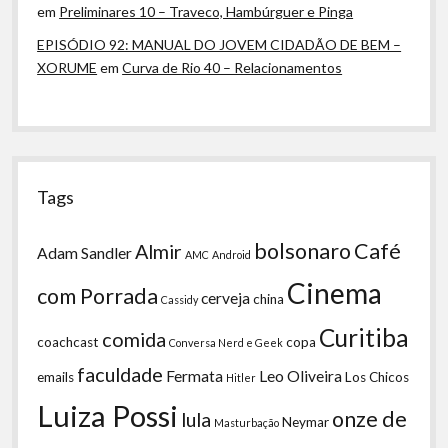
em
Preliminares 10 – Traveco, Hambúrguer e Pinga
EPISÓDIO 92: MANUAL DO JOVEM CIDADÃO DE BEM –
XORUME
em
Curva de Rio 40 – Relacionamentos
Tags
bolsonaro
Café
Almir
Adam Sandler
AMC
Android
Cinema
com Porrada
cerveja
china
Cassidy
Curitiba
comida
coachcast
copa
Conversa Nerd e Geek
faculdade
Fermata
Leo Oliveira
emails
Los Chicos
Hitler
Luiza Possi
onze de
lula
Neymar
Masturbação