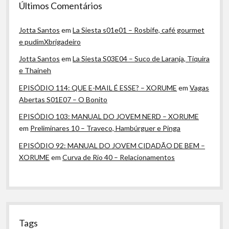
Últimos Comentários
Jotta Santos
em
La Siesta s01e01 – Rosbife, café gourmet
e pudimXbrigadeiro
Jotta Santos
em
La Siesta S03E04 – Suco de Laranja, Tiquira
e Thaineh
EPISÓDIO 114: QUE E-MAIL É ESSE? – XORUME
em
Vagas
Abertas S01E07 – O Bonito
EPISÓDIO 103: MANUAL DO JOVEM NERD – XORUME
em
Preliminares 10 – Traveco, Hambúrguer e Pinga
EPISÓDIO 92: MANUAL DO JOVEM CIDADÃO DE BEM –
XORUME
em
Curva de Rio 40 – Relacionamentos
Tags