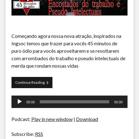
A Ripa É a Lei
Especiais
Preliminares
Começando agora nossa nova atração, inspirados na
Ingsoc temos que trazer para vocês 45 minutos de
puro ódio para vocês aproveitarem e se revoltarem
com arrombados do trabalho e pseudo intelectuais de
merda que rondam nossas vidas
45
Continue Reading
Minutos
de
Tocador
Ódio
00:00
00:00
–
de
Encostados
áudio
do
Podcast:
Play in new window
|
Download
trabalho
e
Pseudo
Subscribe:
RSS
Intelectuais