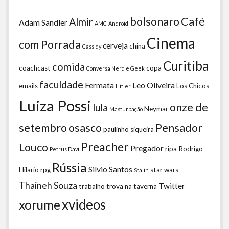
bolsonaro
Café
Almir
Adam Sandler
AMC
Android
Cinema
com Porrada
cerveja
china
Cassidy
Curitiba
comida
coachcast
copa
Conversa Nerd e Geek
faculdade
Fermata
Leo Oliveira
emails
Los Chicos
Hitler
Luiza Possi
onze de
lula
Neymar
Masturbação
setembro
osasco
Pensador
paulinho siqueira
Preacher
Louco
Pregador
ripa
Rodrigo
Petrus Davi
Rússia
Silvio Santos
Hilario
rpg
star wars
Stalin
Thaineh Souza
Twitter
trabalho
trova na taverna
xvideos
xorume