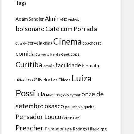
Tags
Almir
Adam Sandler
AMC
Android
bolsonaro
Café com Porrada
Cinema
cerveja
china
coachcast
Cassidy
comida
copa
Conversa Nerd e Geek
Curitiba
faculdade
Fermata
emails
Luiza
Leo Oliveira
Los Chicos
Hitler
Possi
onze de
lula
Neymar
Masturbação
setembro
osasco
paulinho siqueira
Pensador Louco
Petrus Davi
Preacher
Pregador
ripa
Rodrigo Hilario
rpg