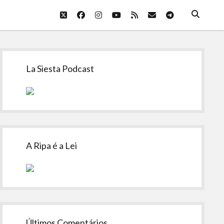
twitter
facebook
instagram
youtube
rss
email
telegram
Sidebar
La Siesta Podcast
A Ripa é a Lei
Últimos Comentários