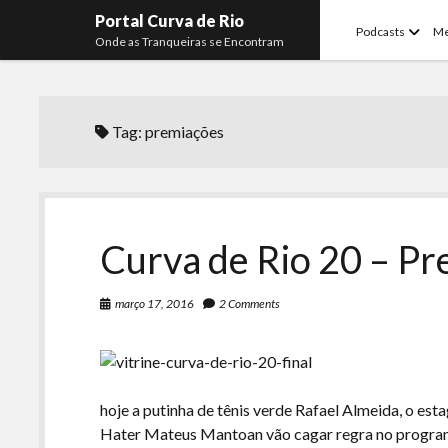
Portal Curva de Rio
open
Podcasts
M
Onde as Tranqueiras se Encontram
menu
Tag:
premiações
Curva de Rio 20 – P
março 17, 2016
2 Comments
hoje a putinha de tênis verde Rafael Almeida, o es
Hater Mateus Mantoan vão cagar regra no programa