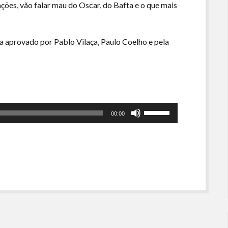
ações, vão falar mau do Oscar, do Bafta e o que mais
 aprovado por Pablo Vilaça, Paulo Coelho e pela
Use
00:00
as
setas
para
cima
ou
para
baixo
para
aumentar