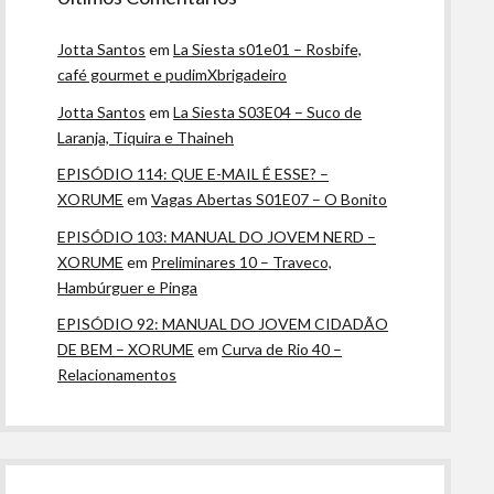
Jotta Santos
em
La Siesta s01e01 – Rosbife,
café gourmet e pudimXbrigadeiro
Jotta Santos
em
La Siesta S03E04 – Suco de
Laranja, Tiquira e Thaineh
EPISÓDIO 114: QUE E-MAIL É ESSE? –
XORUME
em
Vagas Abertas S01E07 – O Bonito
EPISÓDIO 103: MANUAL DO JOVEM NERD –
XORUME
em
Preliminares 10 – Traveco,
Hambúrguer e Pinga
EPISÓDIO 92: MANUAL DO JOVEM CIDADÃO
DE BEM – XORUME
em
Curva de Rio 40 –
Relacionamentos