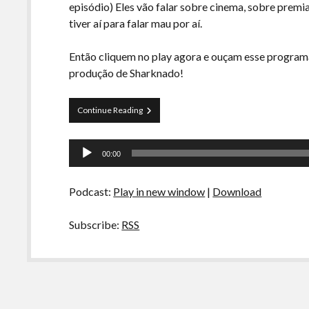
episódio) Eles vão falar sobre cinema, sobre premi
tiver aí para falar mau por aí.
Então cliquem no play agora e ouçam esse programa
produção de Sharknado!
Curva
Continue Reading
de
Rio
Tocador
20
00:00
–
de
Premiações
áudio
de
Podcast:
Play in new window
|
Download
Cinema
Subscribe:
RSS