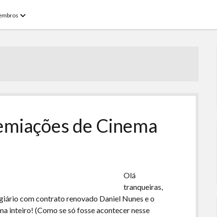
open
embros
menu
remiações de Cinema
Olá
tranqueiras,
tagiário com contrato renovado Daniel Nunes e o
 inteiro! (Como se só fosse acontecer nesse