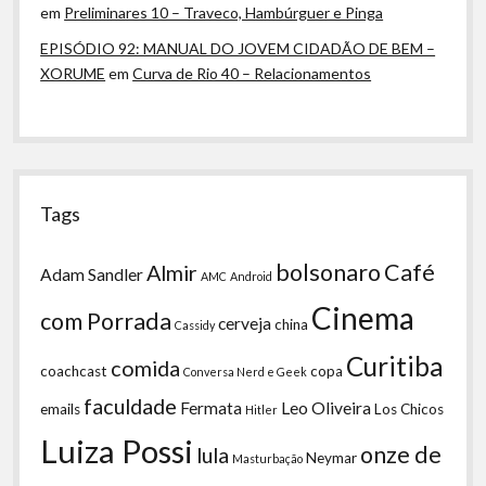
em
Preliminares 10 – Traveco, Hambúrguer e Pinga
EPISÓDIO 92: MANUAL DO JOVEM CIDADÃO DE BEM –
XORUME
em
Curva de Rio 40 – Relacionamentos
Tags
bolsonaro
Café
Almir
Adam Sandler
AMC
Android
Cinema
com Porrada
cerveja
china
Cassidy
Curitiba
comida
coachcast
copa
Conversa Nerd e Geek
faculdade
Fermata
Leo Oliveira
emails
Los Chicos
Hitler
Luiza Possi
onze de
lula
Neymar
Masturbação