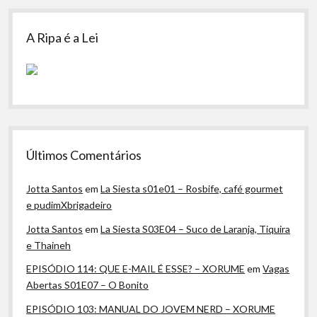
A Ripa é a Lei
Últimos Comentários
Jotta Santos
em
La Siesta s01e01 – Rosbife, café gourmet
e pudimXbrigadeiro
Jotta Santos
em
La Siesta S03E04 – Suco de Laranja, Tiquira
e Thaineh
EPISÓDIO 114: QUE E-MAIL É ESSE? – XORUME
em
Vagas
Abertas S01E07 – O Bonito
EPISÓDIO 103: MANUAL DO JOVEM NERD – XORUME