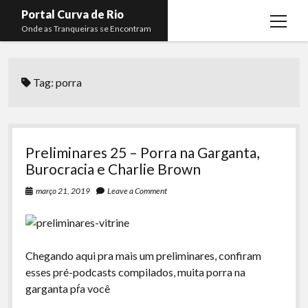
Portal Curva de Rio
open
Onde as Tranqueiras se Encontram
menu
Podcasts
open
menu
Tag:
porra
Membros
Curva de Rio
open
menu
Curva Belas Artes
Almir Ribeiro
twitter
facebook
instagram
youtube
rss
email
telegram
Curva Classics
Felype Silva
Preliminares 25 – Porra na Garganta,
Komos
Lucas Oliveira
Burocracia e Charlie Brown
La Siesta Podcast
Kaique Xavier
março 21, 2019
Leave a Comment
Boca do Lixo
Mateus Mantoan
Rachão na Beira do RIo
Rafael Almeida
Chegando aqui pra mais um preliminares, confiram
Arquivo CDR
esses pré-podcasts compilados, muita porra na
garganta pŕa você
Papo Tranqueira