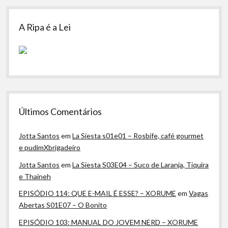
A Ripa é a Lei
Últimos Comentários
Jotta Santos
em
La Siesta s01e01 – Rosbife, café gourmet
e pudimXbrigadeiro
Jotta Santos
em
La Siesta S03E04 – Suco de Laranja, Tiquira
e Thaineh
EPISÓDIO 114: QUE E-MAIL É ESSE? – XORUME
em
Vagas
Abertas S01E07 – O Bonito
EPISÓDIO 103: MANUAL DO JOVEM NERD – XORUME