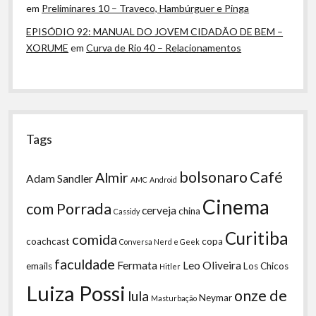
em
Preliminares 10 – Traveco, Hambúrguer e Pinga
EPISÓDIO 92: MANUAL DO JOVEM CIDADÃO DE BEM –
XORUME
em
Curva de Rio 40 – Relacionamentos
Tags
bolsonaro
Café
Almir
Adam Sandler
AMC
Android
Cinema
com Porrada
cerveja
china
Cassidy
Curitiba
comida
coachcast
copa
Conversa Nerd e Geek
faculdade
Fermata
Leo Oliveira
emails
Los Chicos
Hitler
Luiza Possi
onze de
lula
Neymar
Masturbação