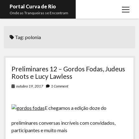
Portal Curva de Rio
open
Onde as Tranqueiras se Encontram
menu
Podcasts
open
menu
Tag:
polonia
Membros
Curva de Rio
open
menu
Curva Belas Artes
Almir Ribeiro
twitter
facebook
instagram
youtube
rss
email
telegram
Curva Classics
Felype Silva
Preliminares 12 – Gordos Fodas, Judeus
Komos
Lucas Oliveira
Roots e Lucy Lawless
La Siesta Podcast
Kaique Xavier
outubro 19, 2017
1 Comment
Boca do Lixo
Mateus Mantoan
E chegamos a edição doze do
Rachão na Beira do RIo
Rafael Almeida
Arquivo CDR
preliminares conversas incríveis com convidados,
participantes e muito mais
Papo Tranqueira