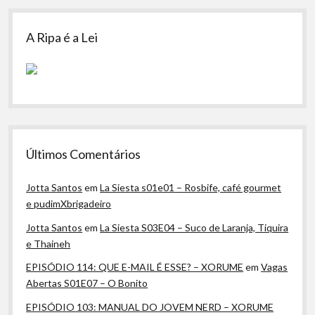
A Ripa é a Lei
Últimos Comentários
Jotta Santos
em
La Siesta s01e01 – Rosbife, café gourmet
e pudimXbrigadeiro
Jotta Santos
em
La Siesta S03E04 – Suco de Laranja, Tiquira
e Thaineh
EPISÓDIO 114: QUE E-MAIL É ESSE? – XORUME
em
Vagas
Abertas S01E07 – O Bonito
EPISÓDIO 103: MANUAL DO JOVEM NERD – XORUME