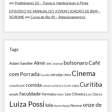
em
Preliminares 10 – Traveco, Hambúrguer e Pinga
EPISÓDIO 92: MANUAL DO JOVEM CIDADÃO DE BEM –
XORUME
em
Curva de Rio 40 – Relacionamentos
Tags
bolsonaro
Café
Almir
Adam Sandler
AMC
Android
Cinema
com Porrada
cerveja
china
Cassidy
Curitiba
comida
coachcast
copa
Conversa Nerd e Geek
faculdade
Fermata
Leo Oliveira
emails
Los Chicos
Hitler
Luiza Possi
onze de
lula
Neymar
Masturbação