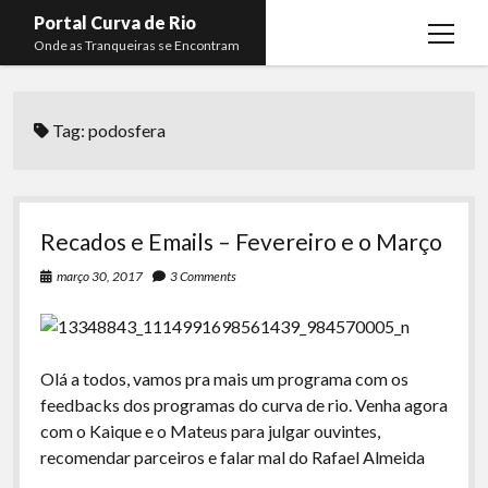
Portal Curva de Rio
open
Onde as Tranqueiras se Encontram
menu
Podcasts
open
menu
Tag:
podosfera
Membros
Curva de Rio
open
menu
Curva Belas Artes
Almir Ribeiro
twitter
facebook
instagram
youtube
rss
email
telegram
Curva Classics
Felype Silva
Recados e Emails – Fevereiro e o Março
Komos
Lucas Oliveira
março 30, 2017
3 Comments
La Siesta Podcast
Kaique Xavier
Boca do Lixo
Mateus Mantoan
Olá a todos, vamos pra mais um programa com os
Rachão na Beira do RIo
Rafael Almeida
feedbacks dos programas do curva de rio. Venha agora
Arquivo CDR
com o Kaique e o Mateus para julgar ouvintes,
recomendar parceiros e falar mal do Rafael Almeida
Papo Tranqueira