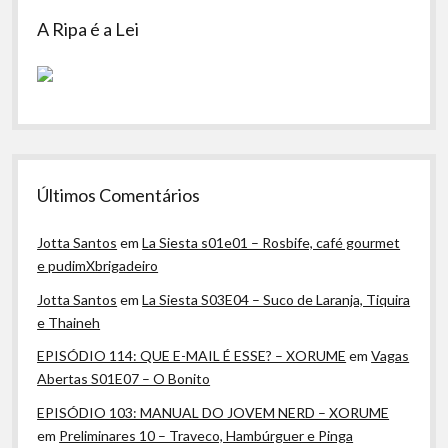
A Ripa é a Lei
Últimos Comentários
Jotta Santos
em
La Siesta s01e01 – Rosbife, café gourmet
e pudimXbrigadeiro
Jotta Santos
em
La Siesta S03E04 – Suco de Laranja, Tiquira
e Thaineh
EPISÓDIO 114: QUE E-MAIL É ESSE? – XORUME
em
Vagas
Abertas S01E07 – O Bonito
EPISÓDIO 103: MANUAL DO JOVEM NERD – XORUME
em
Preliminares 10 – Traveco, Hambúrguer e Pinga