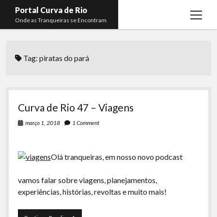
Portal Curva de Rio
open
Onde as Tranqueiras se Encontram
menu
Podcasts
open
menu
Tag:
piratas do pará
Membros
Curva de Rio
open
menu
Curva Belas Artes
Almir Ribeiro
twitter
facebook
instagram
youtube
rss
email
telegram
Curva Classics
Felype Silva
Curva de Rio 47 – Viagens
Komos
Lucas Oliveira
março 1, 2018
1 Comment
La Siesta Podcast
Kaique Xavier
Boca do Lixo
Mateus Mantoan
Olá tranqueiras, em nosso novo podcast
Rachão na Beira do RIo
Rafael Almeida
vamos falar sobre viagens, planejamentos,
Arquivo CDR
experiências, histórias, revoltas e muito mais!
Papo Tranqueira