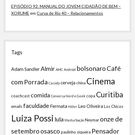
EPISÓDIO 92: MANUAL DO JOVEM CIDADÃO DE BEM –
XORUME
em
Curva de Rio 40 – Relacionamentos
Tags
bolsonaro
Café
Almir
Adam Sandler
AMC
Android
Cinema
com Porrada
cerveja
china
Cassidy
Curitiba
comida
coachcast
copa
Conversa Nerd e Geek
faculdade
Fermata
Leo Oliveira
emails
Los Chicos
Hitler
Luiza Possi
onze de
lula
Neymar
Masturbação
setembro
osasco
Pensador
paulinho siqueira