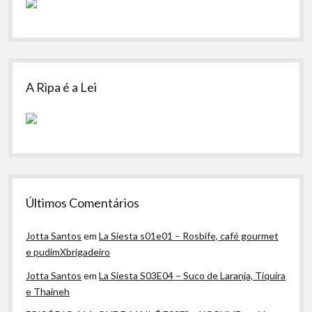
A Ripa é a Lei
Últimos Comentários
Jotta Santos
em
La Siesta s01e01 – Rosbife, café gourmet
e pudimXbrigadeiro
Jotta Santos
em
La Siesta S03E04 – Suco de Laranja, Tiquira
e Thaineh