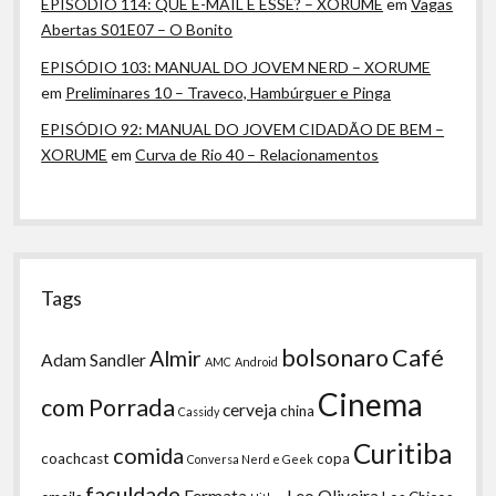
EPISÓDIO 114: QUE E-MAIL É ESSE? – XORUME
em
Vagas
Abertas S01E07 – O Bonito
EPISÓDIO 103: MANUAL DO JOVEM NERD – XORUME
em
Preliminares 10 – Traveco, Hambúrguer e Pinga
EPISÓDIO 92: MANUAL DO JOVEM CIDADÃO DE BEM –
XORUME
em
Curva de Rio 40 – Relacionamentos
Tags
bolsonaro
Café
Almir
Adam Sandler
AMC
Android
Cinema
com Porrada
cerveja
china
Cassidy
Curitiba
comida
coachcast
copa
Conversa Nerd e Geek
faculdade
Fermata
Leo Oliveira