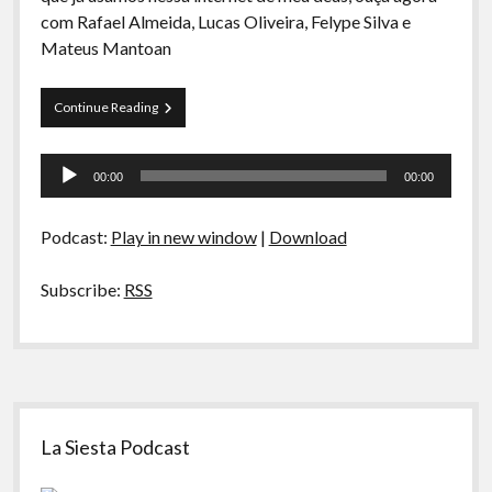
A Ripa É a Lei
com Rafael Almeida, Lucas Oliveira, Felype Silva e
Mateus Mantoan
Especiais
Preliminares
Curva
Continue Reading
de
Rio
Tocador
42
00:00
00:00
–
de
AO
áudio
VIVO
Podcast:
Play in new window
|
Download
–
Redes
Sociais
Subscribe:
RSS
Sidebar
La Siesta Podcast