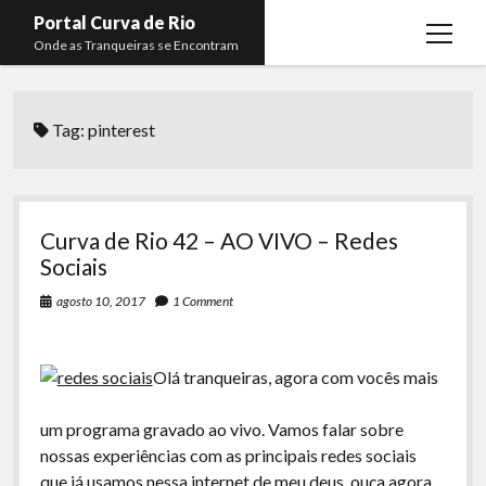
Portal Curva de Rio
open
Onde as Tranqueiras se Encontram
menu
Podcasts
open
menu
Tag:
pinterest
Membros
Curva de Rio
open
menu
Curva Belas Artes
Almir Ribeiro
twitter
facebook
instagram
youtube
rss
email
telegram
Curva Classics
Felype Silva
Curva de Rio 42 – AO VIVO – Redes
Komos
Lucas Oliveira
Sociais
La Siesta Podcast
Kaique Xavier
agosto 10, 2017
1 Comment
Boca do Lixo
Mateus Mantoan
Olá tranqueiras, agora com vocês mais
Rachão na Beira do RIo
Rafael Almeida
Arquivo CDR
um programa gravado ao vivo. Vamos falar sobre
nossas experiências com as principais redes sociais
Papo Tranqueira
que já usamos nessa internet de meu deus, ouça agora