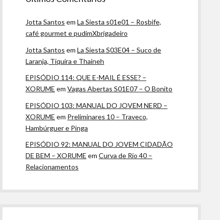
Jotta Santos
em
La Siesta s01e01 – Rosbife,
café gourmet e pudimXbrigadeiro
Jotta Santos
em
La Siesta S03E04 – Suco de
Laranja, Tiquira e Thaineh
EPISÓDIO 114: QUE E-MAIL É ESSE? –
XORUME
em
Vagas Abertas S01E07 – O Bonito
EPISÓDIO 103: MANUAL DO JOVEM NERD –
XORUME
em
Preliminares 10 – Traveco,
Hambúrguer e Pinga
EPISÓDIO 92: MANUAL DO JOVEM CIDADÃO
DE BEM – XORUME
em
Curva de Rio 40 –
Relacionamentos