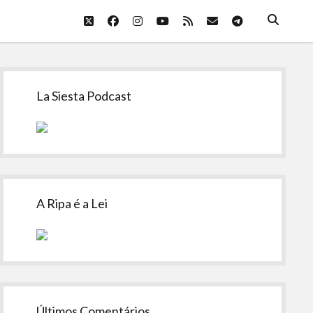
twitter
facebook
instagram
youtube
rss
email
telegram
Sidebar
La Siesta Podcast
A Ripa é a Lei
Últimos Comentários