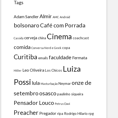
Tags
Almir
Adam Sandler
AMC
Android
bolsonaro
Café com Porrada
Cinema
cerveja
china
coachcast
Cassidy
comida
copa
Conversa Nerd e Geek
Curitiba
faculdade
Fermata
emails
Luiza
Leo Oliveira
Los Chicos
Hitler
Possi
onze de
lula
Neymar
Masturbação
setembro
osasco
paulinho siqueira
Pensador Louco
Petrus Davi
Preacher
Pregador
ripa
Rodrigo Hilario
rpg