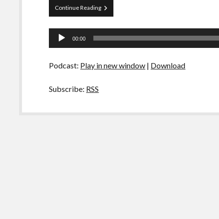
Papo
Continue Reading
Tranqueira
83
Tocador
–
00:00
Pessoas
de
Legais
áudio
Podcast:
Play in new window
|
Download
Subscribe:
RSS