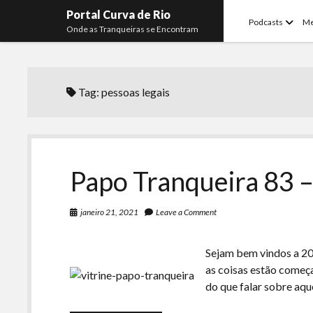
Portal Curva de Rio
open
Podcasts
M
Onde as Tranqueiras se Encontram
menu
Tag:
pessoas legais
Papo Tranqueira 83 –
janeiro 21, 2021
Leave a Comment
Sejam bem vindos a 20
as coisas estão começ
do que falar sobre aqu