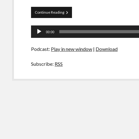
Curva
Continue Reading
de
Rio
Tocador
47
00:00
–
de
Viagens
áudio
Podcast:
Play in new window
|
Download
Subscribe:
RSS