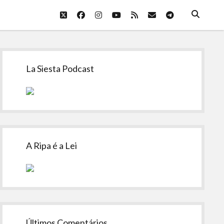
twitter
facebook
instagram
youtube
rss
email
telegram
Sidebar
La Siesta Podcast
A Ripa é a Lei
Últimos Comentários