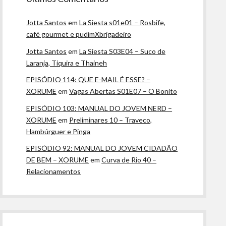
Jotta Santos
em
La Siesta s01e01 – Rosbife,
café gourmet e pudimXbrigadeiro
Jotta Santos
em
La Siesta S03E04 – Suco de
Laranja, Tiquira e Thaineh
EPISÓDIO 114: QUE E-MAIL É ESSE? –
XORUME
em
Vagas Abertas S01E07 – O Bonito
EPISÓDIO 103: MANUAL DO JOVEM NERD –
XORUME
em
Preliminares 10 – Traveco,
Hambúrguer e Pinga
EPISÓDIO 92: MANUAL DO JOVEM CIDADÃO
DE BEM – XORUME
em
Curva de Rio 40 –
Relacionamentos