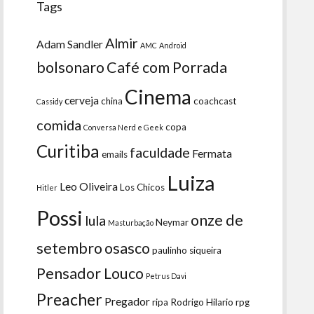
Tags
Almir
Adam Sandler
AMC
Android
bolsonaro
Café com Porrada
Cinema
cerveja
china
coachcast
Cassidy
comida
copa
Conversa Nerd e Geek
Curitiba
faculdade
Fermata
emails
Luiza
Leo Oliveira
Los Chicos
Hitler
Possi
onze de
lula
Neymar
Masturbação
setembro
osasco
paulinho siqueira
Pensador Louco
Petrus Davi
Preacher
Pregador
ripa
Rodrigo Hilario
rpg