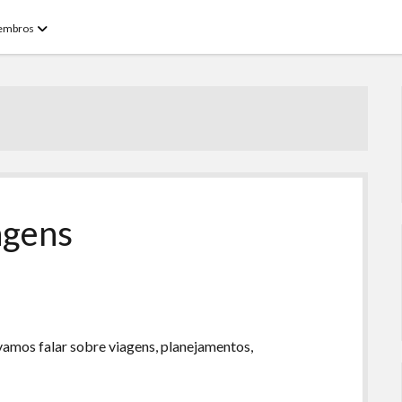
open
embros
menu
agens
vamos falar sobre viagens, planejamentos,