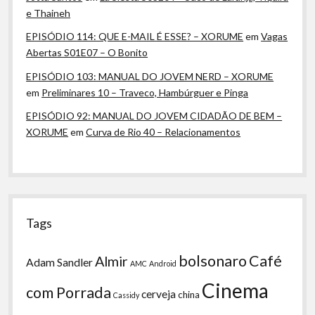
e Thaineh
EPISÓDIO 114: QUE E-MAIL É ESSE? – XORUME
em
Vagas
Abertas S01E07 – O Bonito
EPISÓDIO 103: MANUAL DO JOVEM NERD – XORUME
em
Preliminares 10 – Traveco, Hambúrguer e Pinga
EPISÓDIO 92: MANUAL DO JOVEM CIDADÃO DE BEM –
XORUME
em
Curva de Rio 40 – Relacionamentos
Tags
bolsonaro
Café
Almir
Adam Sandler
AMC
Android
Cinema
com Porrada
cerveja
china
Cassidy