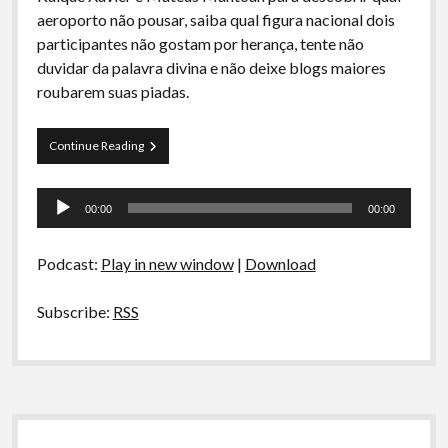
A Ripa É a Lei
aeroporto não pousar, saiba qual figura nacional dois
participantes não gostam por herança, tente não
Especiais
duvidar da palavra divina e não deixe blogs maiores
Preliminares
roubarem suas piadas.
Curva
Continue Reading
de
Rio
Tocador
21
00:00
00:00
–
de
Estamos
áudio
há
Podcast:
Play in new window
|
Download
07
dias
sem
Subscribe:
RSS
Acidentes
Sidebar