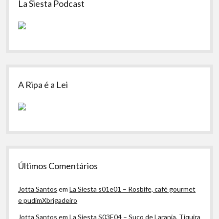
La Siesta Podcast
A Ripa é a Lei
Últimos Comentários
Jotta Santos
em
La Siesta s01e01 – Rosbife, café gourmet
e pudimXbrigadeiro
Jotta Santos
em
La Siesta S03E04 – Suco de Laranja, Tiquira