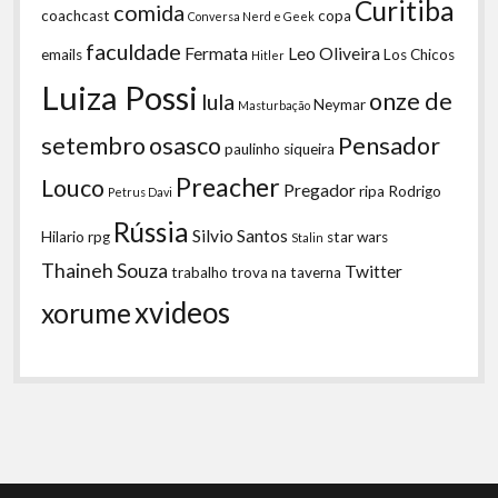
Curitiba
comida
coachcast
copa
Conversa Nerd e Geek
faculdade
Fermata
Leo Oliveira
emails
Los Chicos
Hitler
Luiza Possi
onze de
lula
Neymar
Masturbação
setembro
osasco
Pensador
paulinho siqueira
Preacher
Louco
Pregador
ripa
Rodrigo
Petrus Davi
Rússia
Silvio Santos
Hilario
rpg
star wars
Stalin
Thaineh Souza
Twitter
trabalho
trova na taverna
xvideos
xorume