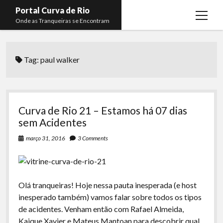
Portal Curva de Rio
open
Onde as Tranqueiras se Encontram
menu
Podcasts
open
menu
Tag:
paul walker
Membros
Curva de Rio
open
menu
Curva Belas Artes
Almir Ribeiro
twitter
facebook
instagram
youtube
rss
email
telegram
Curva Classics
Felype Silva
Curva de Rio 21 – Estamos há 07 dias
Komos
Lucas Oliveira
sem Acidentes
La Siesta Podcast
Kaique Xavier
março 31, 2016
3 Comments
Boca do Lixo
Mateus Mantoan
Rachão na Beira do RIo
Rafael Almeida
Olá tranqueiras! Hoje nessa pauta inesperada (e host
Arquivo CDR
inesperado também) vamos falar sobre todos os tipos
de acidentes. Venham então com Rafael Almeida,
Papo Tranqueira
Kaique Xavier e Mateus Mantoan para descobrir qual