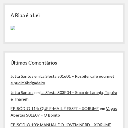
A Ripa é a Lei
Últimos Comentários
Jotta Santos
em
La Siesta s01e01 – Rosbife, café gourmet
e pudimXbrigadeiro
Jotta Santos
em
La Siesta S03E04 – Suco de Laranja, Tiquira
e Thaineh
EPISÓDIO 114: QUE E-MAIL É ESSE? – XORUME
em
Vagas
Abertas S01E07 – O Bonito
EPISÓDIO 103: MANUAL DO JOVEM NERD – XORUME