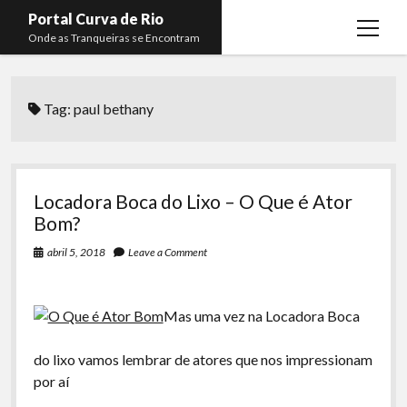
Portal Curva de Rio
open
Onde as Tranqueiras se Encontram
menu
Podcasts
open
menu
Tag:
paul bethany
Membros
Curva de Rio
open
menu
Curva Belas Artes
Almir Ribeiro
twitter
facebook
instagram
youtube
rss
email
telegram
Curva Classics
Felype Silva
Locadora Boca do Lixo – O Que é Ator
Komos
Lucas Oliveira
Bom?
La Siesta Podcast
Kaique Xavier
abril 5, 2018
Leave a Comment
Boca do Lixo
Mateus Mantoan
Mas uma vez na Locadora Boca
Rachão na Beira do RIo
Rafael Almeida
Arquivo CDR
do lixo vamos lembrar de atores que nos impressionam
por aí
Papo Tranqueira