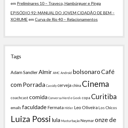
em
Preliminares 10 – Traveco, Hambúrguer e Pinga
EPISÓDIO 92: MANUAL DO JOVEM CIDADÃO DE BEM –
XORUME
em
Curva de Rio 40 – Relacionamentos
Tags
bolsonaro
Café
Almir
Adam Sandler
AMC
Android
Cinema
com Porrada
cerveja
china
Cassidy
Curitiba
comida
coachcast
copa
Conversa Nerd e Geek
faculdade
Fermata
Leo Oliveira
emails
Los Chicos
Hitler
Luiza Possi
onze de
lula
Neymar
Masturbação