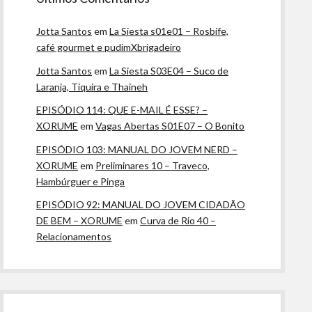
Jotta Santos
em
La Siesta s01e01 – Rosbife,
café gourmet e pudimXbrigadeiro
Jotta Santos
em
La Siesta S03E04 – Suco de
Laranja, Tiquira e Thaineh
EPISÓDIO 114: QUE E-MAIL É ESSE? –
XORUME
em
Vagas Abertas S01E07 – O Bonito
EPISÓDIO 103: MANUAL DO JOVEM NERD –
XORUME
em
Preliminares 10 – Traveco,
Hambúrguer e Pinga
EPISÓDIO 92: MANUAL DO JOVEM CIDADÃO
DE BEM – XORUME
em
Curva de Rio 40 –
Relacionamentos