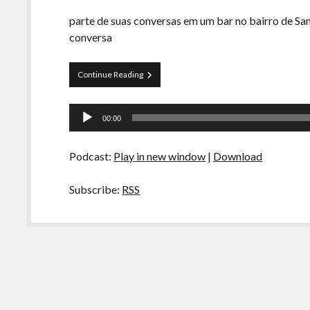
parte de suas conversas em um bar no bairro de Sant
conversa
Bêbados,
Continue Reading
Roucos
e
Tocador
Loucos
00:00
–
de
Parte
áudio
01
Podcast:
Play in new window
|
Download
Subscribe:
RSS