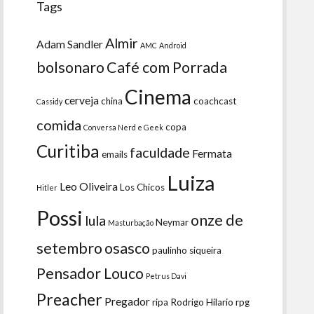
Tags
Almir
Adam Sandler
AMC
Android
bolsonaro
Café com Porrada
Cinema
cerveja
china
coachcast
Cassidy
comida
copa
Conversa Nerd e Geek
Curitiba
faculdade
Fermata
emails
Luiza
Leo Oliveira
Los Chicos
Hitler
Possi
onze de
lula
Neymar
Masturbação
setembro
osasco
paulinho siqueira
Pensador Louco
Petrus Davi
Preacher
Pregador
ripa
Rodrigo Hilario
rpg