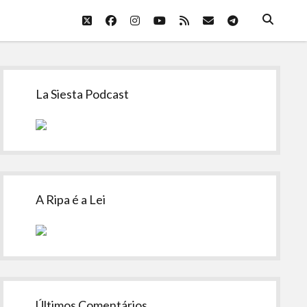
twitter
facebook
instagram
youtube
rss
email
telegram
Sidebar
La Siesta Podcast
A Ripa é a Lei
Últimos Comentários