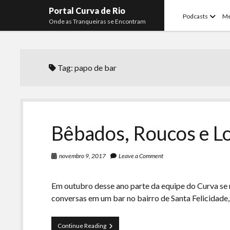
Portal Curva de Rio
open
Podcasts
M
Onde as Tranqueiras se Encontram
menu
Tag:
papo de bar
Bêbados, Roucos e Lo
novembro 9, 2017
Leave a Comment
Em outubro desse ano parte da equipe do Curva se 
conversas em um bar no bairro de Santa Felicidade,
Bêbados,
Continue Reading