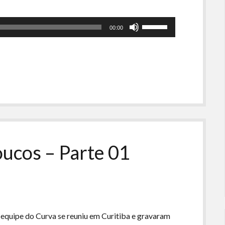
Use
00:00
as
setas
para
cima
ou
para
baixo
para
aumentar
ou
ucos – Parte 01
diminuir
o
volume.
equipe do Curva se reuniu em Curitiba e gravaram