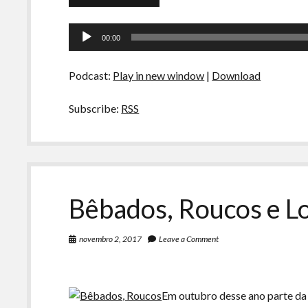
Roucos
e
Tocador
Loucos
00:00
–
de
Parte
áudio
02
Podcast:
Play in new window
|
Download
Subscribe:
RSS
Bêbados, Roucos e Lo
novembro 2, 2017
Leave a Comment
Em outubro desse ano parte da 