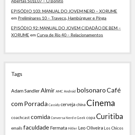
Abertas S01E07 – O Bonito
EPISÓDIO 103: MANUAL DO JOVEM NERD – XORUME
em
Preliminares 10 – Traveco, Hambúrguer e Pinga
EPISÓDIO 92: MANUAL DO JOVEM CIDADÃO DE BEM –
XORUME
em
Curva de Rio 40 – Relacionamentos
Tags
bolsonaro
Café
Almir
Adam Sandler
AMC
Android
Cinema
com Porrada
cerveja
china
Cassidy
Curitiba
comida
coachcast
copa
Conversa Nerd e Geek
faculdade
Fermata
Leo Oliveira
emails
Los Chicos
Hitler