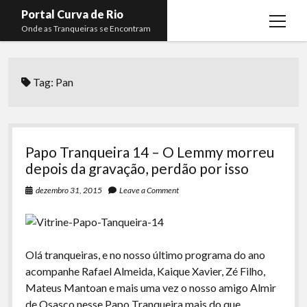
Portal Curva de Rio
open
Onde as Tranqueiras se Encontram
menu
Podcasts
open
menu
Tag:
Pan
Membros
Curva de Rio
open
menu
Curva Belas Artes
Almir Ribeiro
twitter
facebook
instagram
youtube
rss
email
telegram
Curva Classics
Felype Silva
Papo Tranqueira 14 – O Lemmy morreu
Komos
Lucas Oliveira
depois da gravação, perdão por isso
La Siesta Podcast
Kaique Xavier
dezembro 31, 2015
Leave a Comment
Boca do Lixo
Mateus Mantoan
Rachão na Beira do RIo
Rafael Almeida
Olá tranqueiras, e no nosso último programa do ano
Arquivo CDR
acompanhe Rafael Almeida, Kaique Xavier, Zé Filho,
Mateus Mantoan e mais uma vez o nosso amigo Almir
Papo Tranqueira
de Osasco nesse Papo Tranqueira mais do que