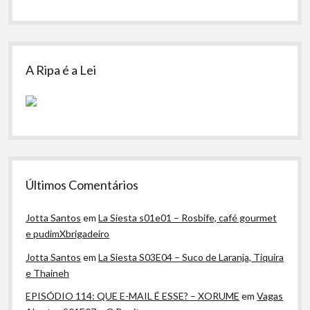
A Ripa é a Lei
Últimos Comentários
Jotta Santos
em
La Siesta s01e01 – Rosbife, café gourmet
e pudimXbrigadeiro
Jotta Santos
em
La Siesta S03E04 – Suco de Laranja, Tiquira
e Thaineh
EPISÓDIO 114: QUE E-MAIL É ESSE? – XORUME
em
Vagas