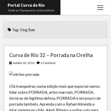
Portal Curva de Rio
open
Onde as Tranqueiras se Encontram
menu
Podcasts
open
menu
Tag:
Ong Bak
Membros
Curva de Rio
open
menu
Curva Belas Artes
Almir Ribeiro
twitter
facebook
instagram
youtube
rss
email
telegram
Curva Classics
Felype Silva
Curva de Rio 32 – Porrada na Orelha
Komos
Lucas Oliveira
outubro 20, 2016
6 Comments
La Siesta Podcast
Kaique Xavier
Boca do Lixo
Mateus Mantoan
Olá tranqueiras, numa edição mais que especial vamos
Rachão na Beira do RIo
Rafael Almeida
falar sobre PORRADA, artes marciais, PORRADA,
Arquivo CDR
técnicas de legítima defesa, PORRADA e um pouco de
porrada também. Aprenda com o Rafael Almeida a
Papo Tranqueira
lutar sempre no chão, Almir Ribeiro a voltar sujo para