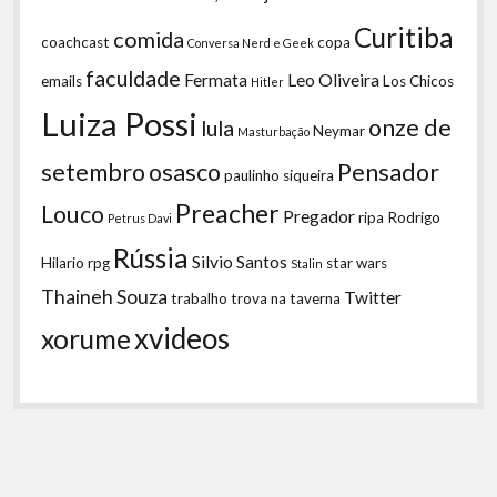
Curitiba
comida
coachcast
copa
Conversa Nerd e Geek
faculdade
Fermata
Leo Oliveira
emails
Los Chicos
Hitler
Luiza Possi
onze de
lula
Neymar
Masturbação
setembro
osasco
Pensador
paulinho siqueira
Preacher
Louco
Pregador
ripa
Rodrigo
Petrus Davi
Rússia
Silvio Santos
Hilario
rpg
star wars
Stalin
Thaineh Souza
Twitter
trabalho
trova na taverna
xvideos
xorume