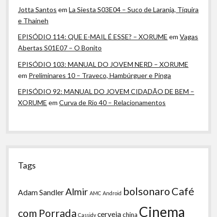
Jotta Santos
em
La Siesta S03E04 – Suco de Laranja, Tiquira
e Thaineh
EPISÓDIO 114: QUE E-MAIL É ESSE? – XORUME
em
Vagas
Abertas S01E07 – O Bonito
EPISÓDIO 103: MANUAL DO JOVEM NERD – XORUME
em
Preliminares 10 – Traveco, Hambúrguer e Pinga
EPISÓDIO 92: MANUAL DO JOVEM CIDADÃO DE BEM –
XORUME
em
Curva de Rio 40 – Relacionamentos
Tags
bolsonaro
Café
Almir
Adam Sandler
AMC
Android
Cinema
com Porrada
cerveja
china
Cassidy