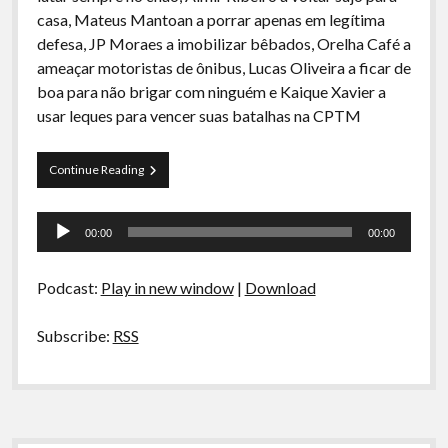
A Ripa É a Lei
casa, Mateus Mantoan a porrar apenas em legítima
defesa, JP Moraes a imobilizar bêbados, Orelha Café a
Especiais
ameaçar motoristas de ônibus, Lucas Oliveira a ficar de
Preliminares
boa para não brigar com ninguém e Kaique Xavier a
usar leques para vencer suas batalhas na CPTM
Curva
Continue Reading
de
Rio
Tocador
32
00:00
00:00
–
de
Porrada
áudio
na
Podcast:
Play in new window
|
Download
Orelha
Subscribe:
RSS