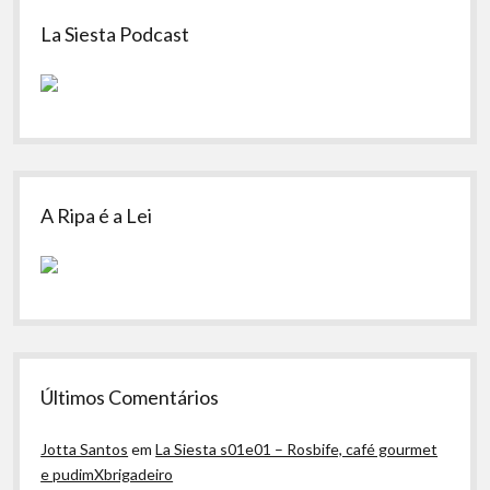
Sidebar
La Siesta Podcast
A Ripa é a Lei
Últimos Comentários
Jotta Santos
em
La Siesta s01e01 – Rosbife, café gourmet
e pudimXbrigadeiro