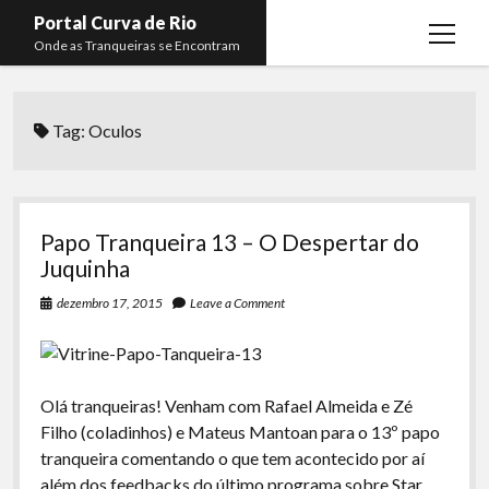
Portal Curva de Rio
open
Onde as Tranqueiras se Encontram
menu
Podcasts
open
menu
Tag:
Oculos
Membros
Curva de Rio
open
menu
Curva Belas Artes
Almir Ribeiro
twitter
facebook
instagram
youtube
rss
email
telegram
Curva Classics
Felype Silva
Papo Tranqueira 13 – O Despertar do
Komos
Lucas Oliveira
Juquinha
La Siesta Podcast
Kaique Xavier
dezembro 17, 2015
Leave a Comment
Boca do Lixo
Mateus Mantoan
Rachão na Beira do RIo
Rafael Almeida
Olá tranqueiras! Venham com Rafael Almeida e Zé
Arquivo CDR
Filho (coladinhos) e Mateus Mantoan para o 13º papo
tranqueira comentando o que tem acontecido por aí
Papo Tranqueira
além dos feedbacks do último programa sobre Star