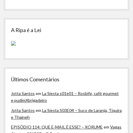
A Ripa é a Lei
Últimos Comentários
Jotta Santos
em
La Siesta s01e01 – Rosbife, café gourmet
e pudimXbrigadeiro
Jotta Santos
em
La Siesta S03E04 – Suco de Laranja, Tiquira
e Thaineh
EPISÓDIO 114: QUE E-MAIL É ESSE? – XORUME
em
Vagas