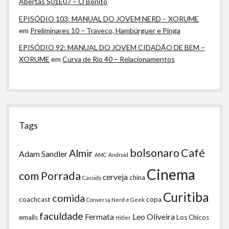
Abertas S01E07 – O Bonito
EPISÓDIO 103: MANUAL DO JOVEM NERD – XORUME
em
Preliminares 10 – Traveco, Hambúrguer e Pinga
EPISÓDIO 92: MANUAL DO JOVEM CIDADÃO DE BEM –
XORUME
em
Curva de Rio 40 – Relacionamentos
Tags
bolsonaro
Café
Almir
Adam Sandler
AMC
Android
Cinema
com Porrada
cerveja
china
Cassidy
Curitiba
comida
coachcast
copa
Conversa Nerd e Geek
faculdade
Fermata
Leo Oliveira
emails
Los Chicos
Hitler