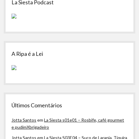
La Siesta Podcast
A Ripa é a Lei
Últimos Comentários
Jotta Santos
em
La Siesta s01e01 – Rosbife, café gourmet
e pudimXbrigadeiro
Jotta Santos
em
La Siesta S03E04 – Suco de Laranja, Tiquira