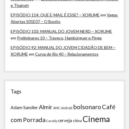
e Thaineh
EPISÓDIO 114: QUE E-MAIL É ESSE? – XORUME
em
Vagas
Abertas S01E07 – O Bonito
EPISÓDIO 103: MANUAL DO JOVEM NERD – XORUME
em
Preliminares 10 – Traveco, Hambúrguer e Pinga
EPISÓDIO 92: MANUAL DO JOVEM CIDADÃO DE BEM –
XORUME
em
Curva de Rio 40 – Relacionamentos
Tags
bolsonaro
Café
Almir
Adam Sandler
AMC
Android
Cinema
com Porrada
cerveja
china
Cassidy