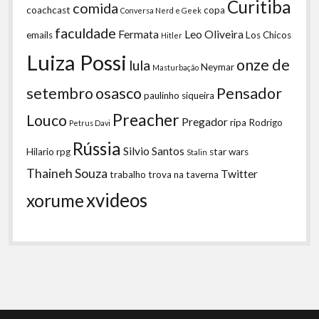
Curitiba
comida
coachcast
copa
Conversa Nerd e Geek
faculdade
Fermata
Leo Oliveira
emails
Los Chicos
Hitler
Luiza Possi
onze de
lula
Neymar
Masturbação
setembro
osasco
Pensador
paulinho siqueira
Preacher
Louco
Pregador
ripa
Rodrigo
Petrus Davi
Rússia
Silvio Santos
Hilario
rpg
star wars
Stalin
Thaineh Souza
Twitter
trabalho
trova na taverna
xvideos
xorume