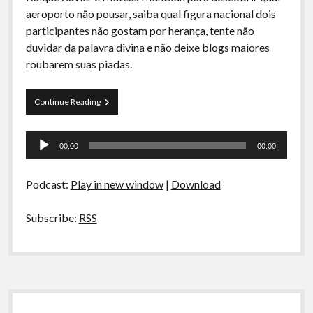
A Ripa É a Lei
aeroporto não pousar, saiba qual figura nacional dois
participantes não gostam por herança, tente não
Especiais
duvidar da palavra divina e não deixe blogs maiores
Preliminares
roubarem suas piadas.
Curva
Continue Reading
de
Rio
Tocador
21
00:00
00:00
–
de
Estamos
áudio
há
Podcast:
Play in new window
|
Download
07
dias
sem
Subscribe:
RSS
Acidentes
Sidebar