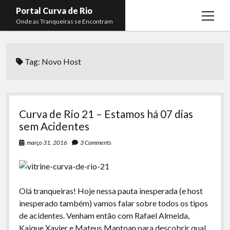
Portal Curva de Rio
open
Onde as Tranqueiras se Encontram
menu
Podcasts
open
menu
Tag:
Novo Host
Membros
Curva de Rio
open
menu
Curva Belas Artes
Almir Ribeiro
twitter
facebook
instagram
youtube
rss
email
telegram
Curva Classics
Felype Silva
Curva de Rio 21 – Estamos há 07 dias
Komos
Lucas Oliveira
sem Acidentes
La Siesta Podcast
Kaique Xavier
março 31, 2016
3 Comments
Boca do Lixo
Mateus Mantoan
Rachão na Beira do RIo
Rafael Almeida
Olá tranqueiras! Hoje nessa pauta inesperada (e host
Arquivo CDR
inesperado também) vamos falar sobre todos os tipos
de acidentes. Venham então com Rafael Almeida,
Papo Tranqueira
Kaique Xavier e Mateus Mantoan para descobrir qual