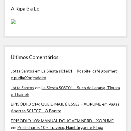
A Ripa é a Lei
Últimos Comentários
Jotta Santos
em
La Siesta s01e01 – Rosbife, café gourmet
e pudimXbrigadeiro
Jotta Santos
em
La Siesta S03E04 – Suco de Laranja, Tiquira
e Thaineh
EPISÓDIO 114: QUE E-MAIL É ESSE? – XORUME
em
Vagas
Abertas S01E07 – O Bonito
EPISÓDIO 103: MANUAL DO JOVEM NERD – XORUME
em
Preliminares 10 – Traveco, Hambúrguer e Pinga