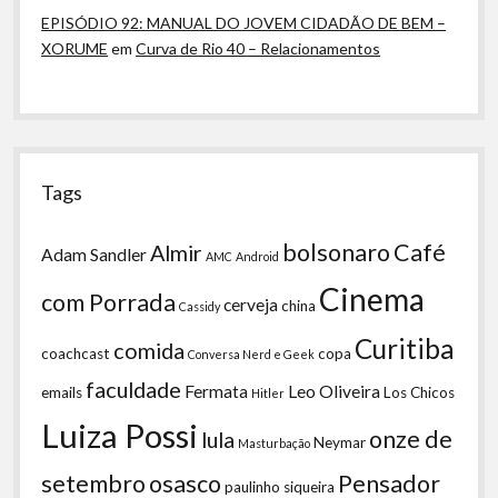
EPISÓDIO 92: MANUAL DO JOVEM CIDADÃO DE BEM –
XORUME
em
Curva de Rio 40 – Relacionamentos
Tags
bolsonaro
Café
Almir
Adam Sandler
AMC
Android
Cinema
com Porrada
cerveja
china
Cassidy
Curitiba
comida
coachcast
copa
Conversa Nerd e Geek
faculdade
Fermata
Leo Oliveira
emails
Los Chicos
Hitler
Luiza Possi
onze de
lula
Neymar
Masturbação
setembro
osasco
Pensador
paulinho siqueira