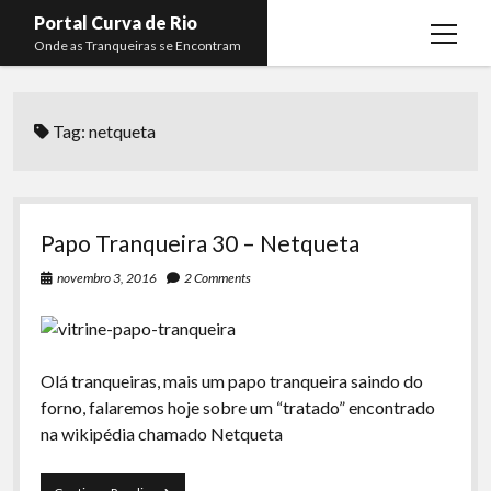
Portal Curva de Rio
open
Onde as Tranqueiras se Encontram
menu
Podcasts
open
menu
Tag:
netqueta
Membros
Curva de Rio
open
menu
Curva Belas Artes
Almir Ribeiro
twitter
facebook
instagram
youtube
rss
email
telegram
Curva Classics
Felype Silva
Papo Tranqueira 30 – Netqueta
Komos
Lucas Oliveira
novembro 3, 2016
2 Comments
La Siesta Podcast
Kaique Xavier
Boca do Lixo
Mateus Mantoan
Olá tranqueiras, mais um papo tranqueira saindo do
Rachão na Beira do RIo
Rafael Almeida
forno, falaremos hoje sobre um “tratado” encontrado
Arquivo CDR
na wikipédia chamado Netqueta
Papo Tranqueira