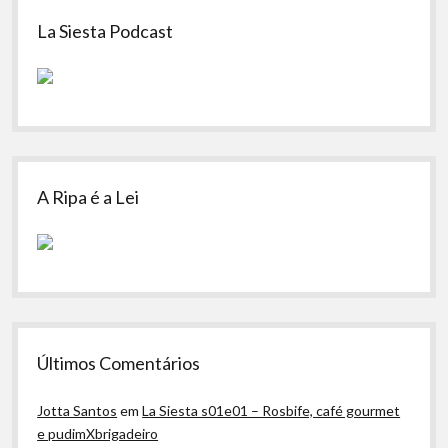
Sidebar
La Siesta Podcast
A Ripa é a Lei
Últimos Comentários
Jotta Santos
em
La Siesta s01e01 – Rosbife, café gourmet
e pudimXbrigadeiro