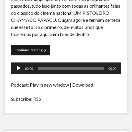
A Ripa É a Lei
passados, tudo isso junto com todas as brilhantes falas
do clássico do cinema nacional UM PISTOLEIRO
Especiais
CHAMADO PAPACU. Ouçam agora e tenham certeza
Preliminares
que esse foi só o primeiro, de muitos, anos que
ficaremos por aqui. Sem tirar de dentro
Curva
Continue Reading
de
Rio
Tocador
Especial
00:00
00:00
–
de
Um
áudio
Podcast
Podcast:
Play in new window
|
Download
Chamado
Papacú
Subscribe:
RSS