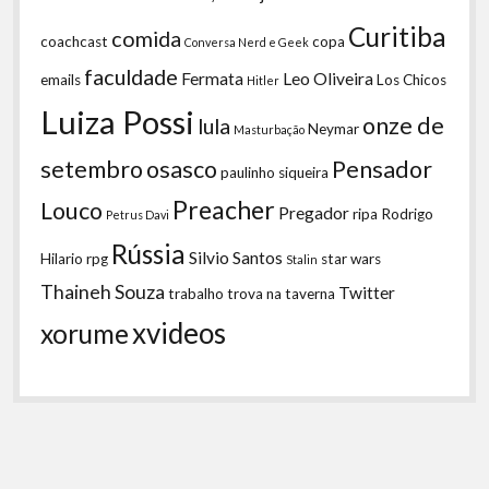
Curitiba
comida
coachcast
copa
Conversa Nerd e Geek
faculdade
Fermata
Leo Oliveira
emails
Los Chicos
Hitler
Luiza Possi
onze de
lula
Neymar
Masturbação
setembro
osasco
Pensador
paulinho siqueira
Preacher
Louco
Pregador
ripa
Rodrigo
Petrus Davi
Rússia
Silvio Santos
Hilario
rpg
star wars
Stalin
Thaineh Souza
Twitter
trabalho
trova na taverna
xvideos
xorume