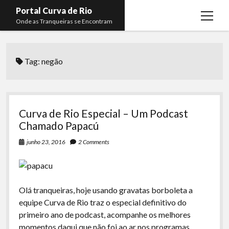
Portal Curva de Rio
open
Onde as Tranqueiras se Encontram
menu
Podcasts
open
menu
Tag:
negão
Membros
Curva de Rio
open
menu
Curva Belas Artes
Almir Ribeiro
twitter
facebook
instagram
youtube
rss
email
telegram
Curva Classics
Felype Silva
Curva de Rio Especial – Um Podcast
Komos
Lucas Oliveira
Chamado Papacú
La Siesta Podcast
Kaique Xavier
junho 23, 2016
2 Comments
Boca do Lixo
Mateus Mantoan
Rachão na Beira do RIo
Rafael Almeida
Olá tranqueiras, hoje usando gravatas borboleta a
Arquivo CDR
equipe Curva de Rio traz o especial definitivo do
primeiro ano de podcast, acompanhe os melhores
Papo Tranqueira
momentos daqui que não foi ao ar nos programas