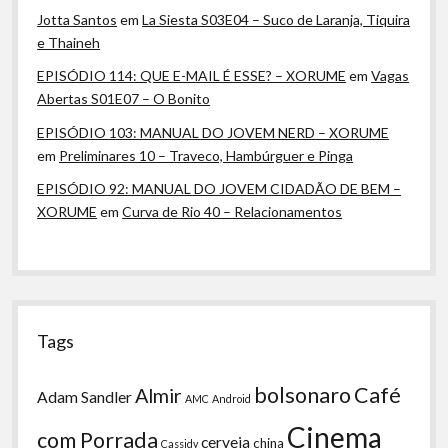
Jotta Santos
em
La Siesta S03E04 – Suco de Laranja, Tiquira
e Thaineh
EPISÓDIO 114: QUE E-MAIL É ESSE? – XORUME
em
Vagas
Abertas S01E07 – O Bonito
EPISÓDIO 103: MANUAL DO JOVEM NERD – XORUME
em
Preliminares 10 – Traveco, Hambúrguer e Pinga
EPISÓDIO 92: MANUAL DO JOVEM CIDADÃO DE BEM –
XORUME
em
Curva de Rio 40 – Relacionamentos
Tags
bolsonaro
Café
Almir
Adam Sandler
AMC
Android
Cinema
com Porrada
cerveja
china
Cassidy