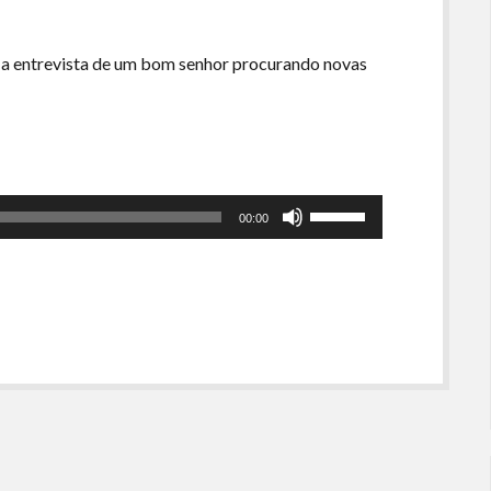
a entrevista de um bom senhor procurando novas
Use
00:00
as
setas
para
cima
ou
para
baixo
para
aumentar
ou