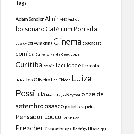
Tags
Almir
Adam Sandler
AMC
Android
bolsonaro
Café com Porrada
Cinema
cerveja
china
coachcast
Cassidy
comida
copa
Conversa Nerd e Geek
Curitiba
faculdade
Fermata
emails
Luiza
Leo Oliveira
Los Chicos
Hitler
Possi
onze de
lula
Neymar
Masturbação
setembro
osasco
paulinho siqueira
Pensador Louco
Petrus Davi
Preacher
Pregador
ripa
Rodrigo Hilario
rpg