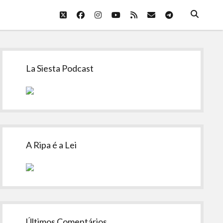
twitter
facebook
instagram
youtube
rss
email
telegram
Sidebar
La Siesta Podcast
A Ripa é a Lei
Últimos Comentários