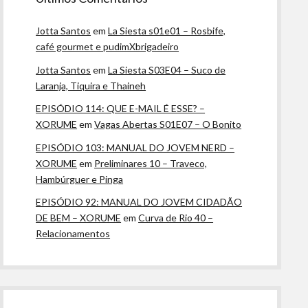
Jotta Santos
em
La Siesta s01e01 – Rosbife,
café gourmet e pudimXbrigadeiro
Jotta Santos
em
La Siesta S03E04 – Suco de
Laranja, Tiquira e Thaineh
EPISÓDIO 114: QUE E-MAIL É ESSE? –
XORUME
em
Vagas Abertas S01E07 – O Bonito
EPISÓDIO 103: MANUAL DO JOVEM NERD –
XORUME
em
Preliminares 10 – Traveco,
Hambúrguer e Pinga
EPISÓDIO 92: MANUAL DO JOVEM CIDADÃO
DE BEM – XORUME
em
Curva de Rio 40 –
Relacionamentos