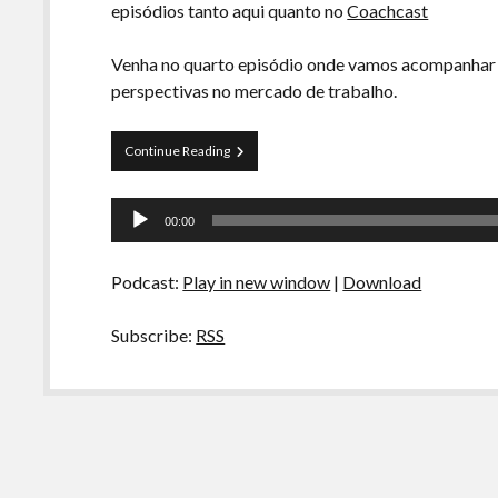
episódios tanto aqui quanto no
Coachcast
Venha no quarto episódio onde vamos acompanhar 
perspectivas no mercado de trabalho.
Vagas
Continue Reading
Abertas
S01E04
Tocador
–
00:00
Velha
de
Guarda
áudio
Podcast:
Play in new window
|
Download
Subscribe:
RSS