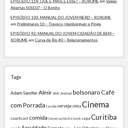
EPISÓDIO 114: QUE E-MAIL É ESSE? – XORUME
em
Vagas
Abertas S01E07 – O Bonito
EPISÓDIO 103: MANUAL DO JOVEM NERD – XORUME
em
Preliminares 10 – Traveco, Hambúrguer e Pinga
EPISÓDIO 92: MANUAL DO JOVEM CIDADÃO DE BEM –
XORUME
em
Curva de Rio 40 – Relacionamentos
Tags
bolsonaro
Café
Almir
Adam Sandler
AMC
Android
Cinema
com Porrada
cerveja
china
Cassidy
Curitiba
comida
coachcast
copa
Conversa Nerd e Geek
faculdade
Fermata
Leo Oliveira