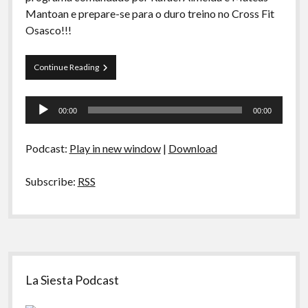
A Ripa É a Lei
Mantoan e prepare-se para o duro treino no Cross Fit
Osasco!!!
Especiais
Preliminares
Papo
Continue Reading
Tranqueira
10
Tocador
00:00
00:00
de
áudio
Podcast:
Play in new window
|
Download
Subscribe:
RSS
Sidebar
La Siesta Podcast