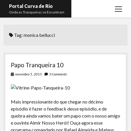
Portal Curva de Rio
open
Onde as Tranqueiras se Encontram
menu
Podcasts
open
menu
Tag:
monica bellucci
Membros
Curva de Rio
open
menu
Curva Belas Artes
Almir Ribeiro
twitter
facebook
instagram
youtube
rss
email
telegram
Curva Classics
Felype Silva
Papo Tranqueira 10
Komos
Lucas Oliveira
novembro 5, 2015
3 Comments
La Siesta Podcast
Kaique Xavier
Boca do Lixo
Mateus Mantoan
Mais impressionante do que chegar no décimo
Rachão na Beira do RIo
Rafael Almeida
episódio é fazer o feedback desse episódio, e de
Arquivo CDR
quebra ainda vamos bater um papo com o nosso amigo
e ouvinte Almir Nosso Herói! Ouça agora esse
Papo Tranqueira
programa comandado por Rafael Almeida e Mateus