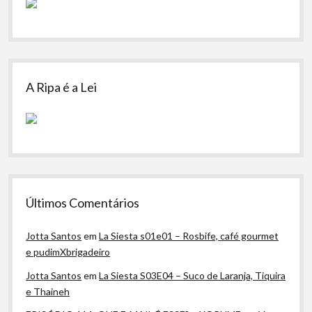
A Ripa é a Lei
Últimos Comentários
Jotta Santos
em
La Siesta s01e01 – Rosbife, café gourmet
e pudimXbrigadeiro
Jotta Santos
em
La Siesta S03E04 – Suco de Laranja, Tiquira
e Thaineh