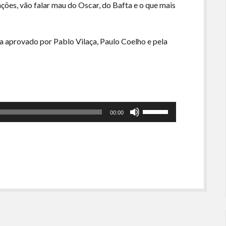
ações, vão falar mau do Oscar, do Bafta e o que mais
 aprovado por Pablo Vilaça, Paulo Coelho e pela
Use
00:00
as
setas
para
cima
ou
para
baixo
para
aumentar