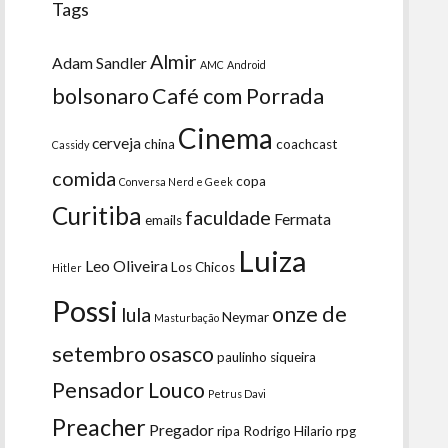
Tags
Almir
Adam Sandler
AMC
Android
bolsonaro
Café com Porrada
Cinema
cerveja
china
coachcast
Cassidy
comida
copa
Conversa Nerd e Geek
Curitiba
faculdade
Fermata
emails
Luiza
Leo Oliveira
Los Chicos
Hitler
Possi
onze de
lula
Neymar
Masturbação
setembro
osasco
paulinho siqueira
Pensador Louco
Petrus Davi
Preacher
Pregador
ripa
Rodrigo Hilario
rpg