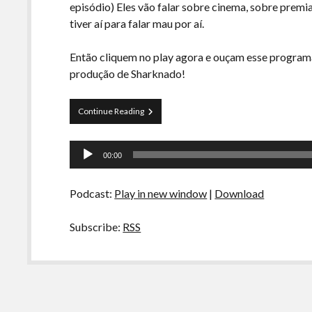
episódio) Eles vão falar sobre cinema, sobre premi
tiver aí para falar mau por aí.
Então cliquem no play agora e ouçam esse programa
produção de Sharknado!
Curva
Continue Reading
de
Rio
Tocador
20
00:00
–
de
Premiações
áudio
de
Podcast:
Play in new window
|
Download
Cinema
Subscribe:
RSS