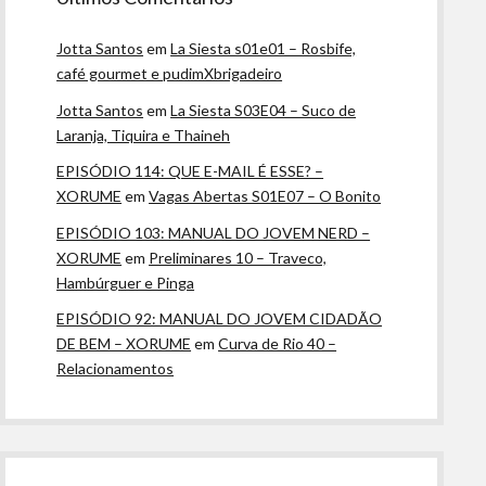
Jotta Santos
em
La Siesta s01e01 – Rosbife,
café gourmet e pudimXbrigadeiro
Jotta Santos
em
La Siesta S03E04 – Suco de
Laranja, Tiquira e Thaineh
EPISÓDIO 114: QUE E-MAIL É ESSE? –
XORUME
em
Vagas Abertas S01E07 – O Bonito
EPISÓDIO 103: MANUAL DO JOVEM NERD –
XORUME
em
Preliminares 10 – Traveco,
Hambúrguer e Pinga
EPISÓDIO 92: MANUAL DO JOVEM CIDADÃO
DE BEM – XORUME
em
Curva de Rio 40 –
Relacionamentos