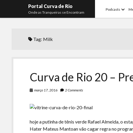
Portal Curva de Rio
open
Podcasts
M
Onde as Tranqueiras se Encontram
menu
Tag:
Milk
Curva de Rio 20 – P
março 17, 2016
2 Comments
hoje a putinha de tênis verde Rafael Almeida, o es
Hater Mateus Mantoan vão cagar regra no programa