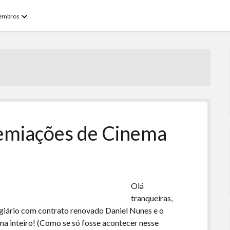
open
embros
menu
remiações de Cinema
Olá
tranqueiras,
tagiário com contrato renovado Daniel Nunes e o
 inteiro! (Como se só fosse acontecer nesse