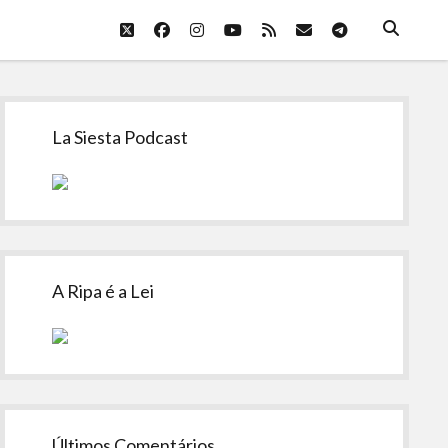
twitter
facebook
instagram
youtube
rss
email
telegram
Sidebar
La Siesta Podcast
A Ripa é a Lei
Últimos Comentários